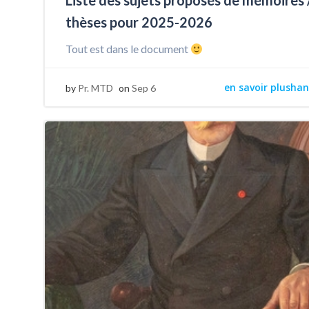
Liste des sujets proposés de mémoires 
thèses pour 2025-2026
Tout est dans le document
en savoir plushan
by
Pr. MTD
on
Sep 6