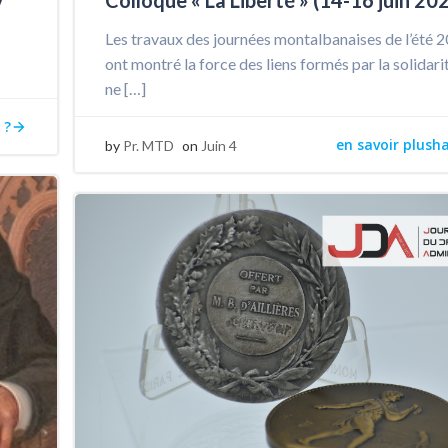
/
Colloque « La Liberté » (14-16 juin 20
Les travaux des journées montalbanaises de l’été 
ont montré la force des liens formés par la solidari
ne […]
 ?
en savoir plush
by
Pr. MTD
on
Juin 4