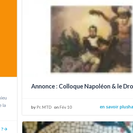
Annonce : Colloque Napoléon & le Dro
hieu
e la
en savoir plush
by
Pr. MTD
on
Fév 10
 ?