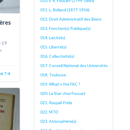
010. E-V. Foucart (1799-1860)
011. L. Rolland (1877-1956)
012. Droit Administratif des Biens
ières
013. Fonction(s) Publique(s)
014. Laïcité(s)
d-19
015. Liberté(s)
n
016. Collectivité(s)
017. Conseil National des Universités
an ?
018. Toulouse
019. What's the FAC ?
020. La Star chez Foucart
021. Raspail Pride
022. MTD
023. Atmosphère(s)