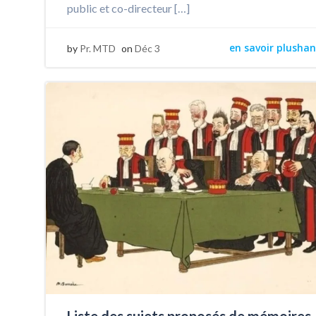
public et co-directeur […]
en savoir plushan
by
Pr. MTD
on
Déc 3