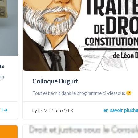
as
19
Colloque Duguit
Tout est écrit dans le programme ci-dessous
 ?
en savoir plush
by
Pr. MTD
on
Oct 3