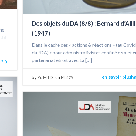
Des objets du DA (8/8) : Bernard d’Aill
rne
(1947)
stif
Dans le cadre des « actions & réactions » (au Covi
du JDA) « pour administrativistes confiné.e.s » et e
partenariat étroit avec La […]
 ?
en savoir plush
by
Pr. MTD
on
Mai 29