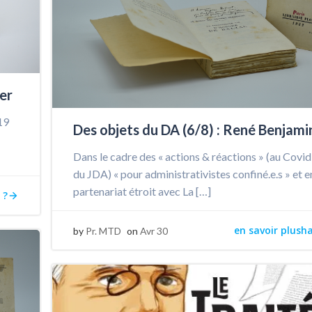
er
19
Des objets du DA (6/8) : René Benjami
Dans le cadre des « actions & réactions » (au Covi
du JDA) « pour administrativistes confiné.e.s » et e
partenariat étroit avec La […]
 ?
en savoir plush
by
Pr. MTD
on
Avr 30