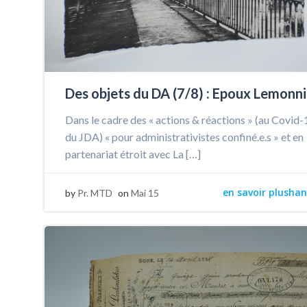
Des objets du DA (7/8) : Epoux Lemonni
Dans le cadre des « actions & réactions » (au Covid-
du JDA) « pour administrativistes confiné.e.s » et en
partenariat étroit avec La […]
en savoir plushan
by
Pr. MTD
on
Mai 15