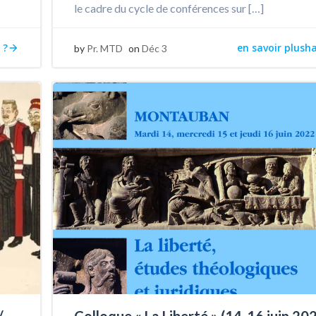
le cadre du cycle de conférences sur […]
 ?
en savoir plush
by
Pr. MTD
on
Déc 3