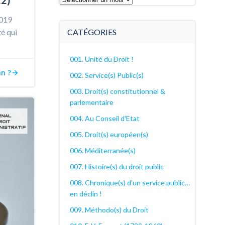
22)
archives
2019
décanales
té qui
CATÉGORIES
001. Unité du Droit !
an ?
002. Service(s) Public(s)
003. Droit(s) constitutionnel &
parlementaire
004. Au Conseil d'Etat
005. Droit(s) européen(s)
006. Méditerranée(s)
007. Histoire(s) du droit public
008. Chronique(s) d'un service public…
en déclin !
009. Méthodo(s) du Droit