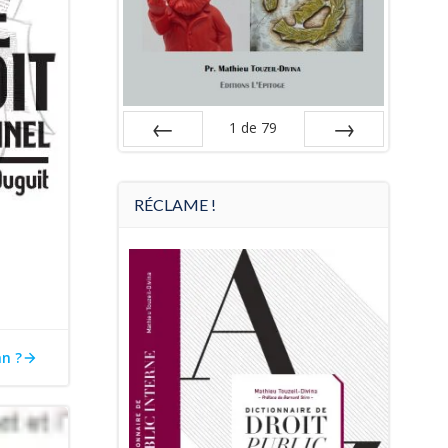
1
de
79
Préc
Suiv.
RÉCLAME !
an ?