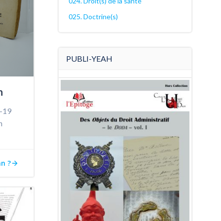
024. Droit(s) de la santé
025. Doctrine(s)
PUBLI-YEAH
n
d-19
n
an ?