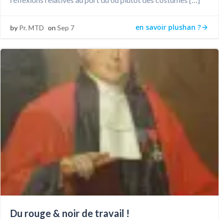
en savoir plushan ?
by
Pr. MTD
on
Sep 7
Du rouge & noir de travail !