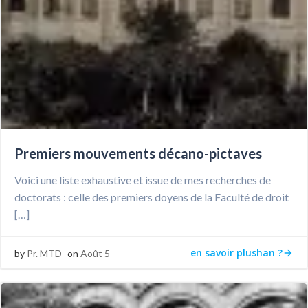
Premiers mouvements décano-pictaves
Voici une liste exhaustive et issue de mes recherches de
doctorats : celle des premiers doyens de la Faculté de droit
[…]
en savoir plushan ?
by
Pr. MTD
on
Août 5