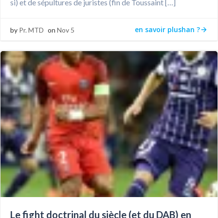
si) et de sépultures de juristes (fin de Toussaint […]
en savoir plushan ?
by
Pr. MTD
on
Nov 5
Le fight doctrinal du siècle (et du DAB) en