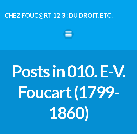
Aller
au
CHEZ FOUC@RT 12.3 : DU DROIT, ETC.
contenu
Posts in 010. E-V.
Foucart (1799-
1860)