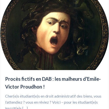
Procès fictifs en DAB : les malheurs d’Emile-
Victor Proudhon !
Cher(e)s étudiant(e)s en droit administratif des biens, vous
l’attendiez ? vous en rêviez ? Voici – pour les étudiant(e)s
inscrit(e)s […]