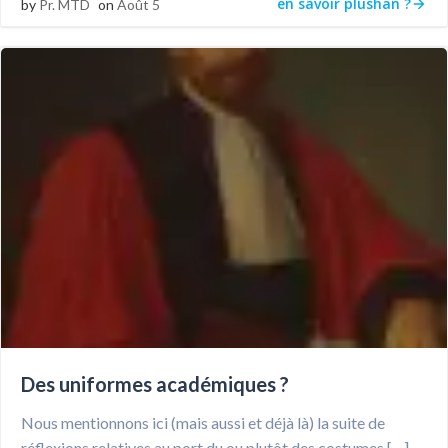
en savoir plushan ?
by
Pr. MTD
on
Août 5
Des uniformes académiques ?
Nous mentionnons ici (mais aussi et déjà là) la suite de
réflexions relatives au port du ou plutôt des costumes […]