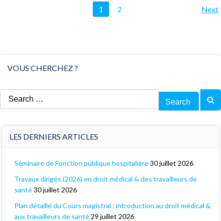
Posts
Posts
Page
Page
1
2
Next
navigation
navigat
VOUS CHERCHEZ ?
Search
for:
LES DERNIERS ARTICLES
Séminaire de Fonction publique hospitalière
30 juillet 2026
Travaux dirigés (2026) en droit médical & des travailleurs de
santé
30 juillet 2026
Plan détaillé du Cours magistral : introduction au droit médical &
aux travailleurs de santé
29 juillet 2026