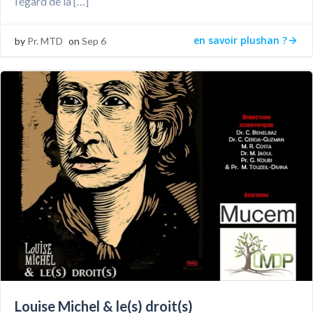
l’égard de la […]
en savoir plushan ?
by
Pr. MTD
on
Sep 6
Louise Michel & le(s) droit(s)