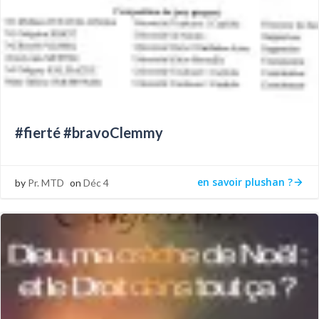
#fierté #bravoClemmy
en savoir plushan ?
by
Pr. MTD
on
Déc 4