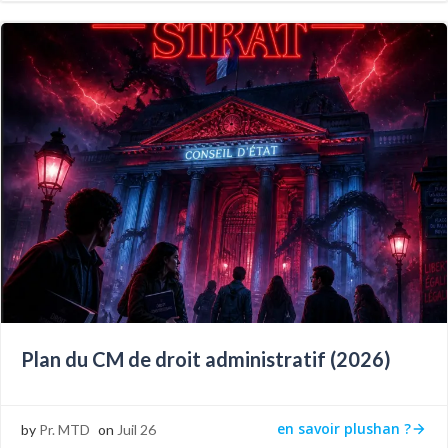
Plan du CM de droit administratif (2026)
en savoir plushan ?
by
Pr. MTD
on
Juil 26