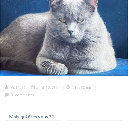
|
|
|
Pr. MTD
août 12, 2024
11 h 10 min
0
comments
… Mais qui êtes vous ?
*