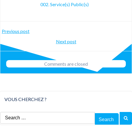
002. Service(s) Public(s)
Post
Previous post
Post
Next post
navigation
navigation
Comments are closed
VOUS CHERCHEZ ?
Search
for: