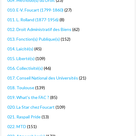
009. Méthodo(s) du Droit
(23)
010. E-V. Foucart (1799-1860)
(27)
011. L. Rolland (1877-1956)
(8)
012. Droit Administratif des Biens
(62)
013. Fonction(s) Publique(s)
(152)
014. Laïcité(s)
(45)
015. Liberté(s)
(109)
016. Collectivité(s)
(46)
017. Conseil National des Universités
(21)
018. Toulouse
(139)
019. What's the FAC ?
(85)
020. La Star chez Foucart
(109)
021. Raspail Pride
(13)
022. MTD
(151)