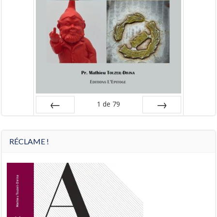
1
de
79
Préc
Suiv.
RÉCLAME !