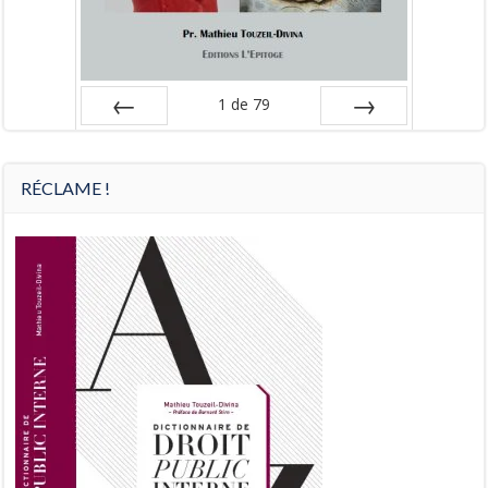
1
de
79
Préc
Suiv.
RÉCLAME !