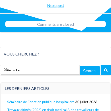
Post
Next post
navigation
navigation
Comments are closed
VOUS CHERCHEZ ?
Search
for:
LES DERNIERS ARTICLES
Séminaire de Fonction publique hospitalière
30 juillet 2026
Travaux dirigés (2026) en droit médical & des travailleurs de