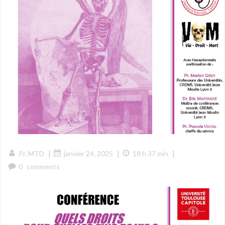
|
|
|
Pr. MTD
janvier 24, 2025
18 h 37 min
0
comments