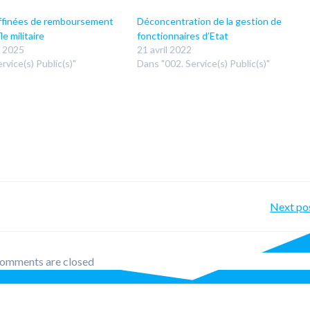
affinées de remboursement
Déconcentration de la gestion de
le militaire
fonctionnaires d’Etat
 2025
21 avril 2022
rvice(s) Public(s)"
Dans "002. Service(s) Public(s)"
Po
Next po
nav
omments are closed