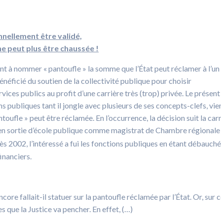
nnellement être validé,
ne peut plus être chaussée !
ant à nommer « pantoufle » la somme que l’État peut réclamer à l’un
bénéficié du soutien de la collectivité publique pour choisir
ices publics au profit d’une carrière très (trop) privée. Le présent
ns publiques tant il jongle avec plusieurs de ses concepts-clefs, vie
fle » peut être réclamée. En l’occurrence, la décision suit la car
en sortie d’école publique comme magistrat de Chambre régionale
s 2002, l’intéressé a fui les fonctions publiques en étant débauché
inanciers.
core fallait-il statuer sur la pantoufle réclamée par l’État. Or, sur 
s que la Justice va pencher. En effet, (…)