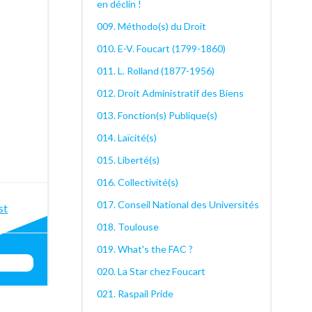
en déclin !
009. Méthodo(s) du Droit
010. E-V. Foucart (1799-1860)
011. L. Rolland (1877-1956)
012. Droit Administratif des Biens
013. Fonction(s) Publique(s)
014. Laïcité(s)
015. Liberté(s)
016. Collectivité(s)
st
017. Conseil National des Universités
st
018. Toulouse
igation
019. What's the FAC ?
020. La Star chez Foucart
021. Raspail Pride