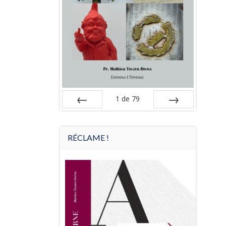
1
de
79
Préc
Suiv.
RÉCLAME !