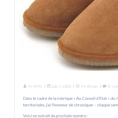
|
|
|
Pr. MTD
juin 7, 2020
9 h 43 min
0
co
Dans le cadre de la rubrique « Au Conseil d’Etat » du
territoriales, j’ai l’honneur de chroniquer – chaque s
Voici un extrait du prochain numéro :