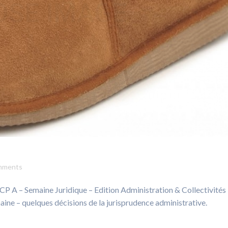
mments
 JCP A – Semaine Juridique – Edition Administration & Collectivités
emaine – quelques décisions de la jurisprudence administrative.