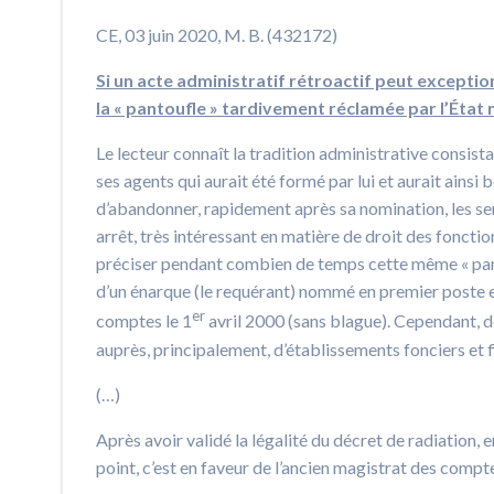
CE, 03 juin 2020, M. B. (432172)
Si un acte administratif rétroactif peut exceptio
la « pantoufle » tardivement réclamée par l’État 
Le lecteur connaît la tradition administrative consist
ses agents qui aurait été formé par lui et aurait ainsi 
d’abandonner, rapidement après sa nomination, les serv
arrêt, très intéressant en matière de droit des fonctio
préciser pendant combien de temps cette même « pantou
d’un énarque (le requérant) nommé en premier poste 
er
comptes le 1
avril 2000 (sans blague). Cependant, dè
auprès, principalement, d’établissements fonciers et f
(…)
Après avoir validé la légalité du décret de radiation, en
point, c’est en faveur de l’ancien magistrat des compte