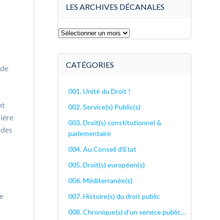
LES ARCHIVES DÉCANALES
Les
archives
décanales
CATÉGORIES
 de
001. Unité du Droit !
nt
002. Service(s) Public(s)
rière
003. Droit(s) constitutionnel &
 des
parlementaire
004. Au Conseil d'Etat
005. Droit(s) européen(s)
006. Méditerranée(s)
ce
007. Histoire(s) du droit public
008. Chronique(s) d'un service public…