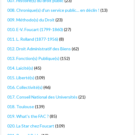
007. Histoire(s) du droit public
(23)
008. Chronique(s) d'un service public… en déclin !
(13)
009. Méthodo(s) du Droit
(23)
010. E-V. Foucart (1799-1860)
(27)
011. L. Rolland (1877-1956)
(8)
012. Droit Administratif des Biens
(62)
013. Fonction(s) Publique(s)
(152)
014. Laïcité(s)
(45)
015. Liberté(s)
(109)
016. Collectivité(s)
(46)
017. Conseil National des Universités
(21)
018. Toulouse
(139)
019. What's the FAC ?
(85)
020. La Star chez Foucart
(109)