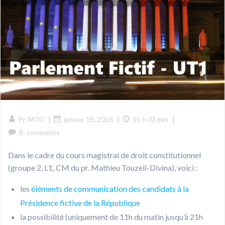
|
|
|
Pr. MTD
janvier 18, 2026
15 h 03 min
0
comments
Dans le cadre du cours magistral de droit constitutionnel
(groupe 2, L1, CM du pr. Mathieu Touzeil-Divina), voici :
les
éléments de communication des candidats à la
Présidence fictive de la République
la possibilité (uniquement de 11h du matin jusqu’à 21h