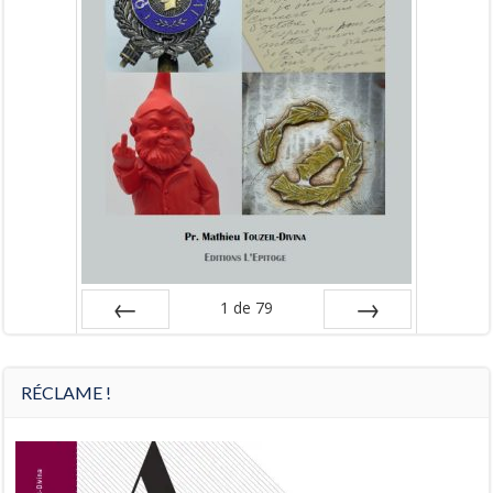
1
de
79
Préc
Suiv.
RÉCLAME !