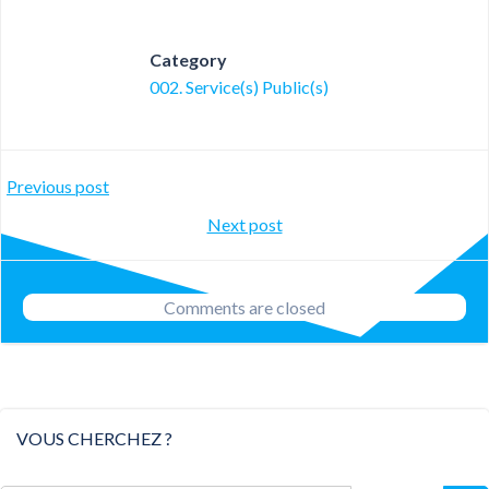
Category
002. Service(s) Public(s)
Post
Previous post
Post
Next post
navigation
navigation
Comments are closed
VOUS CHERCHEZ ?