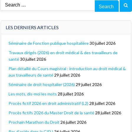
Search
for:
LES DERNIERS ARTICLES
Séminaire de Fonction publique hospitalière
30 juillet 2026
Travaux dirigés (2026) en droit médical & des travailleurs de
santé
30 juillet 2026
Plan détaillé du Cours magistral : introduction au droit médical &
aux travailleurs de santé
29 juillet 2026
Séminaire de droit hospitalier (2026)
29 juillet 2026
Les mots, dis-moi les mots
28 juillet 2026
Procès fictif 2026 en droit administratif (L2)
28 juillet 2026
Procès fictifs 2026 du Master Droit de la santé
28 juillet 2026
Prochain Marathon du Droit
26 juillet 2026
Pas d’acide dans la CID !
26 juillet 2026