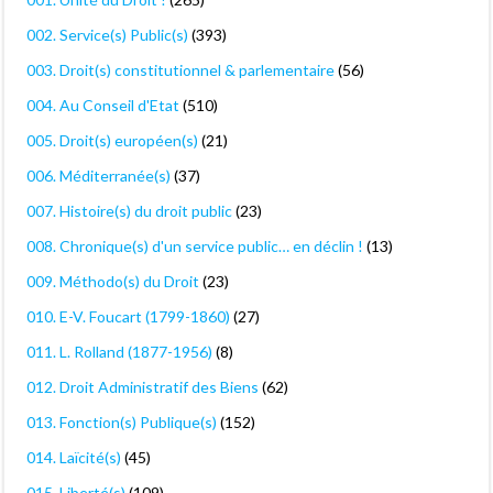
002. Service(s) Public(s)
(393)
003. Droit(s) constitutionnel & parlementaire
(56)
004. Au Conseil d'Etat
(510)
005. Droit(s) européen(s)
(21)
006. Méditerranée(s)
(37)
007. Histoire(s) du droit public
(23)
008. Chronique(s) d'un service public… en déclin !
(13)
009. Méthodo(s) du Droit
(23)
010. E-V. Foucart (1799-1860)
(27)
011. L. Rolland (1877-1956)
(8)
012. Droit Administratif des Biens
(62)
013. Fonction(s) Publique(s)
(152)
014. Laïcité(s)
(45)
015. Liberté(s)
(109)