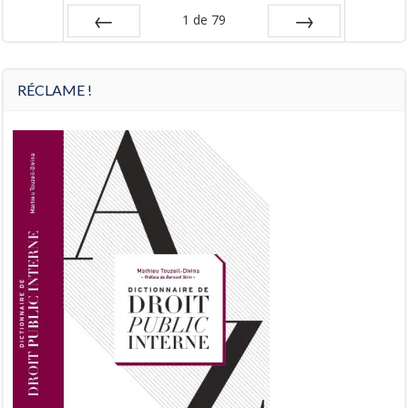
1
de
79
Préc
Suiv.
RÉCLAME !