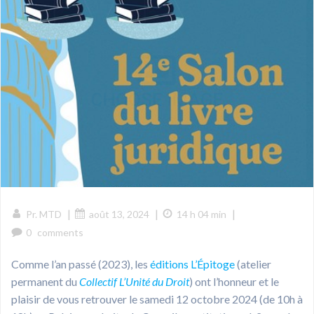
|
|
|
Pr. MTD
août 13, 2024
14 h 04 min
0
comments
Comme l’an passé (2023), les
éditions L’Épitoge
(atelier
permanent du
Collectif L’Unité du Droit
) ont l’honneur et le
plaisir de vous retrouver le samedi 12 octobre 2024 (de 10h à