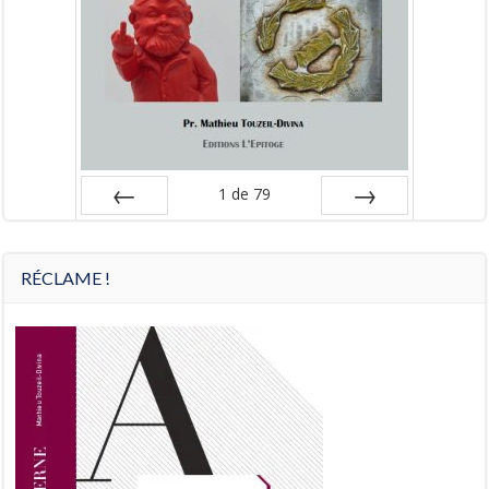
1
de
79
Préc
Suiv.
RÉCLAME !