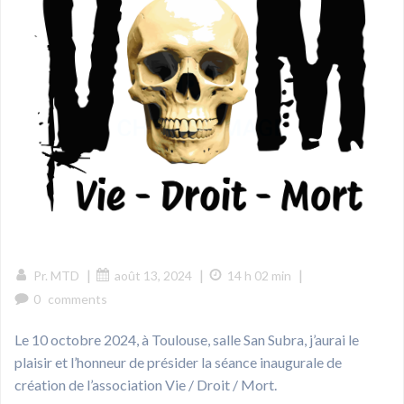
|
|
|
Pr. MTD
août 13, 2024
14 h 02 min
0
comments
Le 10 octobre 2024, à Toulouse, salle San Subra, j’aurai le
plaisir et l’honneur de présider la séance inaugurale de
création de l’association Vie / Droit / Mort.