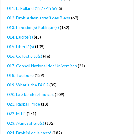
011. L. Rolland (1877-1956)
(8)
012. Droit Administratif des Biens
(62)
013. Fonction(s) Publique(s)
(152)
014. Laïcité(s)
(45)
015. Liberté(s)
(109)
016. Collectivité(s)
(46)
017. Conseil National des Universités
(21)
018. Toulouse
(139)
019. What's the FAC ?
(85)
020. La Star chez Foucart
(109)
021. Raspail Pride
(13)
022. MTD
(151)
023. Atmosphère(s)
(172)
024. Droit(s) de la santé
(182)