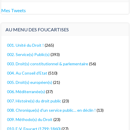
Mes Tweets
AU MENU DES FOUCARTISES
001. Unité du Droit !
(265)
002. Service(s) Public(s)
(393)
003. Droit(s) constitutionnel & parlementaire
(56)
004. Au Conseil d'Etat
(510)
005. Droit(s) européen(s)
(21)
006. Méditerranée(s)
(37)
007. Histoire(s) du droit public
(23)
008. Chronique(s) d'un service public… en déclin !
(13)
009. Méthodo(s) du Droit
(23)
010. E-V. Foucart (1799-1860)
(27)