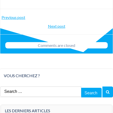
Post
Previous post
Post
Next post
navigation
navigation
Comments are closed
VOUS CHERCHEZ ?
Search
for:
LES DERNIERS ARTICLES