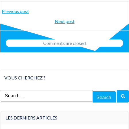
Post
Previous post
Post
Next post
navigation
navigation
Comments are closed
VOUS CHERCHEZ ?
Search
for:
LES DERNIERS ARTICLES