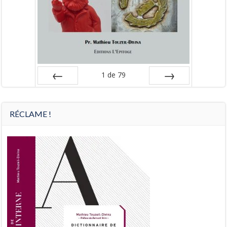
1
de
79
Préc
Suiv.
RÉCLAME !