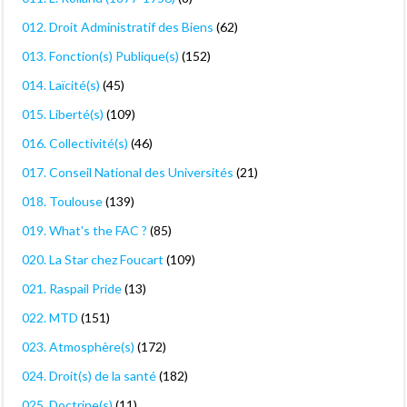
012. Droit Administratif des Biens
(62)
013. Fonction(s) Publique(s)
(152)
014. Laïcité(s)
(45)
015. Liberté(s)
(109)
016. Collectivité(s)
(46)
017. Conseil National des Universités
(21)
018. Toulouse
(139)
019. What's the FAC ?
(85)
020. La Star chez Foucart
(109)
021. Raspail Pride
(13)
022. MTD
(151)
023. Atmosphère(s)
(172)
024. Droit(s) de la santé
(182)
025. Doctrine(s)
(11)