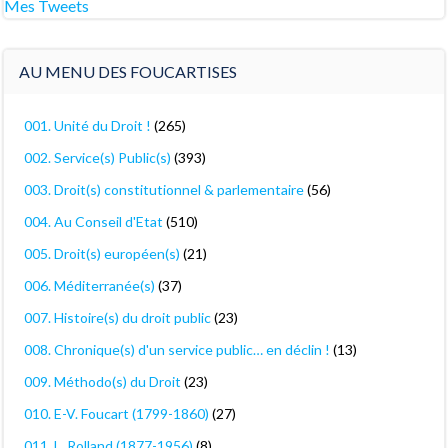
Mes Tweets
AU MENU DES FOUCARTISES
001. Unité du Droit !
(265)
002. Service(s) Public(s)
(393)
003. Droit(s) constitutionnel & parlementaire
(56)
004. Au Conseil d'Etat
(510)
005. Droit(s) européen(s)
(21)
006. Méditerranée(s)
(37)
007. Histoire(s) du droit public
(23)
008. Chronique(s) d'un service public… en déclin !
(13)
009. Méthodo(s) du Droit
(23)
010. E-V. Foucart (1799-1860)
(27)
011. L. Rolland (1877-1956)
(8)