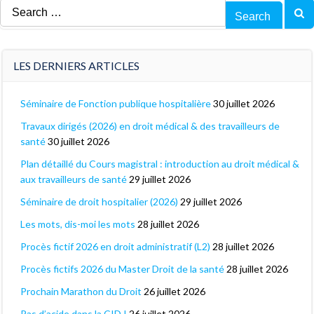
Search
for:
LES DERNIERS ARTICLES
Séminaire de Fonction publique hospitalière
30 juillet 2026
Travaux dirigés (2026) en droit médical & des travailleurs de
santé
30 juillet 2026
Plan détaillé du Cours magistral : introduction au droit médical &
aux travailleurs de santé
29 juillet 2026
Séminaire de droit hospitalier (2026)
29 juillet 2026
Les mots, dis-moi les mots
28 juillet 2026
Procès fictif 2026 en droit administratif (L2)
28 juillet 2026
Procès fictifs 2026 du Master Droit de la santé
28 juillet 2026
Prochain Marathon du Droit
26 juillet 2026
Pas d’acide dans la CID !
26 juillet 2026