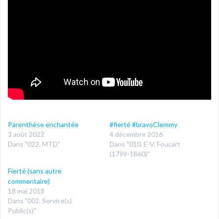
Parenthèse enchantée
#fierté #bravoClemmy
3 août 2022
4 décembre 2016
Dans "022. MTD"
Dans "010. E-V. Foucart
(1799-1860)"
Fierté (sans autre
commentaire)
18 mai 2018
Dans "002. Service(s)
Public(s)"