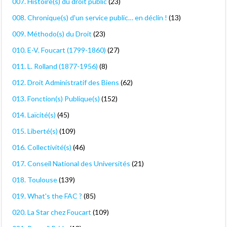
007. Histoire(s) du droit public
(23)
008. Chronique(s) d'un service public… en déclin !
(13)
009. Méthodo(s) du Droit
(23)
010. E-V. Foucart (1799-1860)
(27)
011. L. Rolland (1877-1956)
(8)
012. Droit Administratif des Biens
(62)
013. Fonction(s) Publique(s)
(152)
014. Laïcité(s)
(45)
015. Liberté(s)
(109)
016. Collectivité(s)
(46)
017. Conseil National des Universités
(21)
018. Toulouse
(139)
019. What's the FAC ?
(85)
020. La Star chez Foucart
(109)