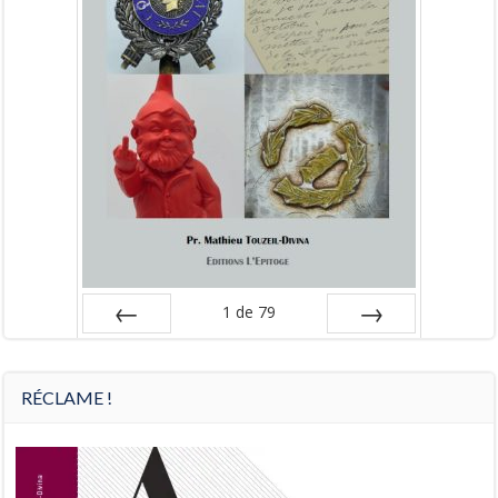
1
de
79
Préc
Suiv.
RÉCLAME !