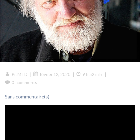
|
|
|
Pr. MTD
février 12, 2020
9 h 52 min
0
comments
Sans commentaire(s)