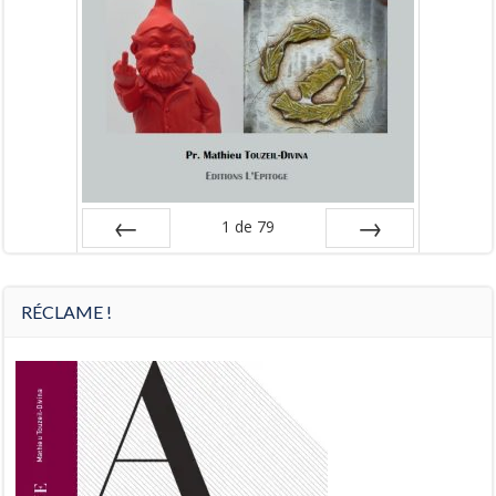
1
de
79
Préc
Suiv.
RÉCLAME !