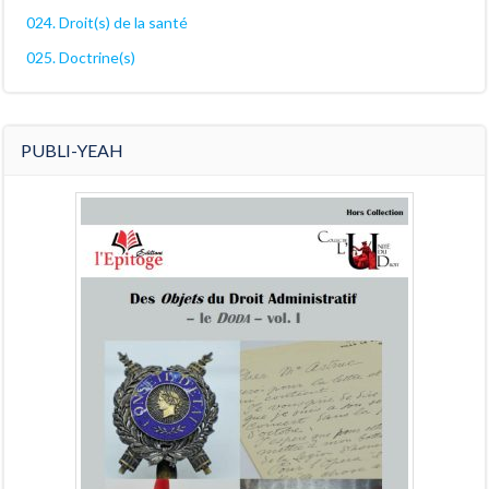
024. Droit(s) de la santé
025. Doctrine(s)
PUBLI-YEAH