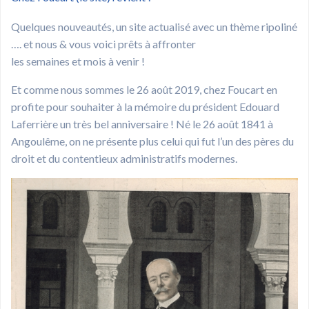
Quelques nouveautés, un site actualisé avec un thème ripoliné
…. et nous & vous voici prêts à affronter
les semaines et mois à venir !
Et comme nous sommes le 26 août 2019, chez Foucart en
profite pour souhaiter à la mémoire du président Edouard
Laferrière un très bel anniversaire ! Né le 26 août 1841 à
Angoulême, on ne présente plus celui qui fut l’un des pères du
droit et du contentieux administratifs modernes.