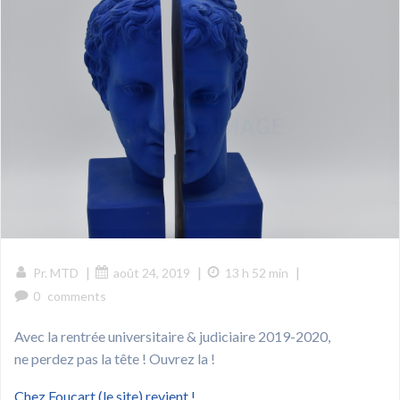
|
|
|
Pr. MTD
août 24, 2019
13 h 52 min
0
comments
Avec la rentrée universitaire & judiciaire 2019-2020,
ne perdez pas la tête ! Ouvrez la !
Chez Foucart (le site) revient !