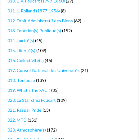
010. E-V. Foucart (1799-1860)
(27)
011. L. Rolland (1877-1956)
(8)
012. Droit Administratif des Biens
(62)
013. Fonction(s) Publique(s)
(152)
014. Laïcité(s)
(45)
015. Liberté(s)
(109)
016. Collectivité(s)
(46)
017. Conseil National des Universités
(21)
018. Toulouse
(139)
019. What's the FAC ?
(85)
020. La Star chez Foucart
(109)
021. Raspail Pride
(13)
022. MTD
(151)
023. Atmosphère(s)
(172)