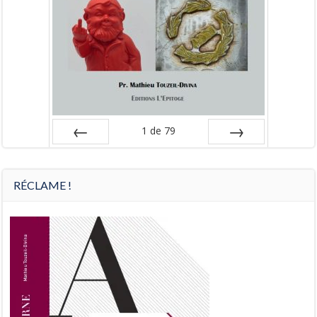
1
de
79
Préc
Suiv.
RÉCLAME !