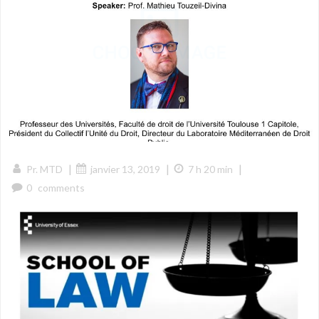
|
|
|
Pr. MTD
janvier 13, 2019
7 h 20 min
0
comments