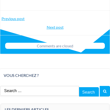
Post
Previous post
Post
Next post
navigation
navigation
Comments are closed
VOUS CHERCHEZ ?
Search
for:
LES DERNIERS ARTICLES