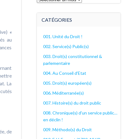
archives
décanales
CATÉGORIES
tive)
«
001. Unité du Droit !
nés au
002. Service(s) Public(s)
éances
003. Droit(s) constitutionnel &
parlementaire
ernant
004. Au Conseil d'Etat
mettre
005. Droit(s) européen(s)
at. La
scutés
006. Méditerranée(s)
007. Histoire(s) du droit public
008. Chronique(s) d'un service public…
en déclin !
009. Méthodo(s) du Droit
ée, de