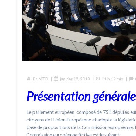
|
|
|
Pr. MTD
janvier 18, 2018
11 h 12 min
Présentation général
Le parlement européen, composé de 751 députés euro
citoyens de l’Union Européenne et adopte la législati
base de propositions de la Commission européenne. Da
Commission européenne fictive est le suivant :