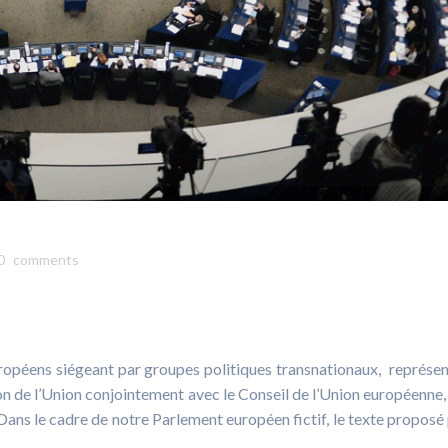
0
comments
e
péens siégeant par groupes politiques transnationaux, représen
on de l’Union conjointement avec le Conseil de l’Union européenne, 
ns le cadre de notre Parlement européen fictif, le texte proposé 