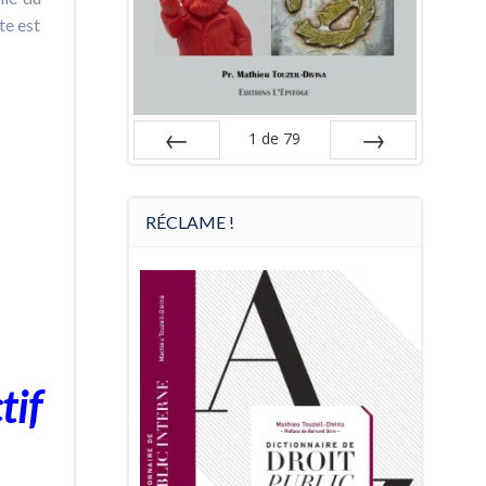
te est
1
de
79
Préc
Suiv.
RÉCLAME !
tif