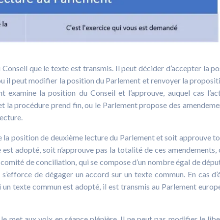
u Conseil que le texte est transmis. Il peut décider d’accepter la po
ou il peut modifier la position du Parlement et renvoyer la proposit
 examine la position du Conseil et l’approuve, auquel cas l’ac
uc et la procédure prend fin, ou le Parlement propose des amendeme
ecture.
ne la position de deuxième lecture du Parlement et soit approuve to
 est adopté, soit n’approuve pas la totalité de ces amendements, 
e comité de conciliation, qui se compose d’un nombre égal de dépu
 s’efforce de dégager un accord sur un texte commun. En cas d’
. Si un texte commun est adopté, il est transmis au Parlement europ
met aux voix en séance plénière. Il ne peut pas modifier le libe