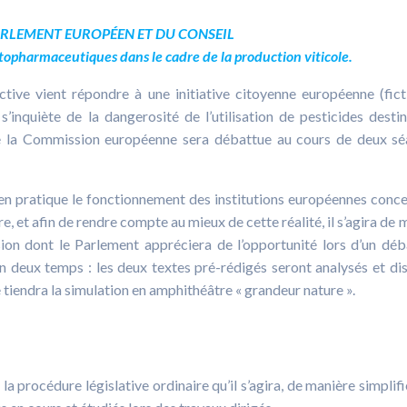
ARLEMENT EUROP
É
EN ET DU CONSEIL
ytopharmaceutiques dans le cadre de la production viticole.
tive vient répondre à une initiative citoyenne européenne (fic
 s’inquiète de la dangerosité de l’utilisation de pesticides desti
 de la Commission européenne sera débattue au cours de deux s
 en pratique le fonctionnement des institutions européennes conc
re, et afin de rendre compte au mieux de cette réalité, il s’agira de 
ion dont le Parlement appréciera de l’opportunité lors d’un déb
n deux temps : les deux textes pré-rédigés seront analysés et di
se tiendra la simulation en amphithéâtre « grandeur nature ».
a procédure législative ordinaire qu’il s’agira, de manière simplifi