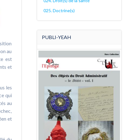
024. Droit(s) de la santé
025. Doctrine(s)
PUBLI-YEAH
sition
ion au
te est
nts et
us les
ce qui
tés au
échec,
éen et
llé du