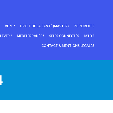
VDM ?
DROIT DE LA SANTÉ (MASTER)
POP’DROIT ?
 EVER !
MÉDITERRANÉE !
SITES CONNECTÉS
MTD ?
CONTACT & MENTIONS LÉGALES
4