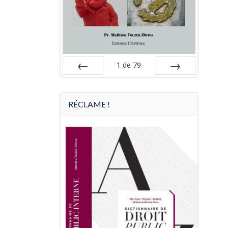
1
de
79
Préc
Suiv.
RÉCLAME !