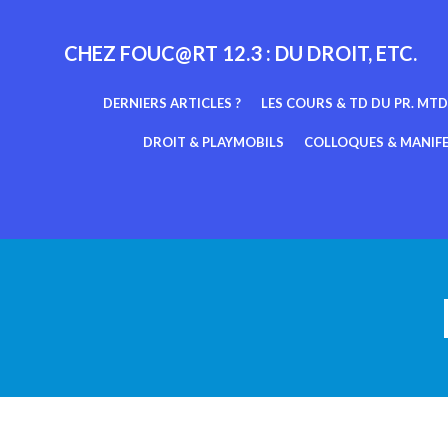
Aller
au
CHEZ FOUC@RT 12.3 : DU DROIT, ETC.
contenu
DERNIERS ARTICLES ?
LES COURS & TD DU PR. MTD
DROIT & PLAYMOBILS
COLLOQUES & MANIF