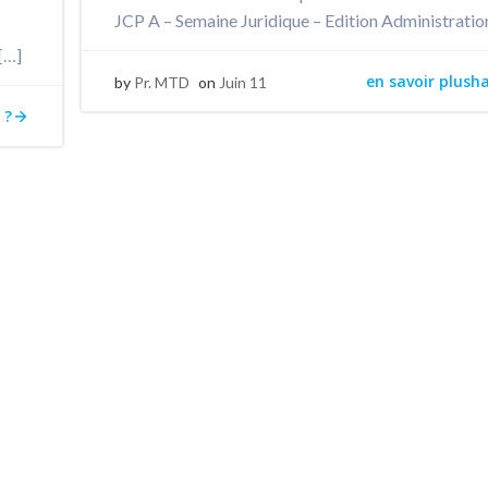
JCP A – Semaine Juridique – Edition Administratio
[…]
en savoir plush
by
Pr. MTD
on
Juin 11
 ?