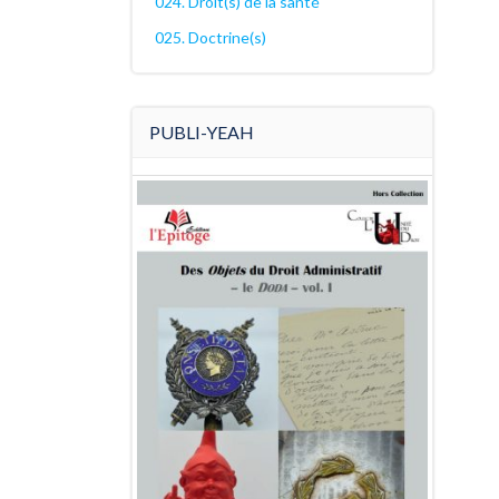
024. Droit(s) de la santé
025. Doctrine(s)
PUBLI-YEAH