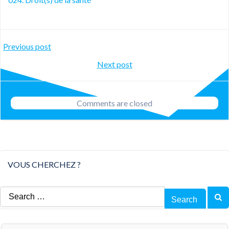
Post
Previous post
Post
Next post
navigation
navigation
Comments are closed
VOUS CHERCHEZ ?
Search
for: