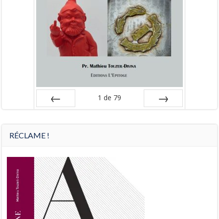
1
de
79
Préc
Suiv.
RÉCLAME !