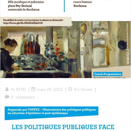
|
|
|
Pr. MTD
mars 29, 2022
8 h 56 min
0
comments