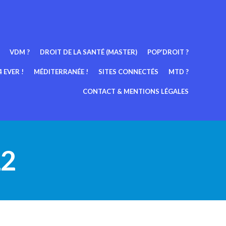
VDM ?
DROIT DE LA SANTÉ (MASTER)
POP’DROIT ?
 EVER !
MÉDITERRANÉE !
SITES CONNECTÉS
MTD ?
CONTACT & MENTIONS LÉGALES
22