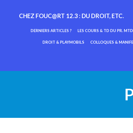
Aller
au
CHEZ FOUC@RT 12.3 : DU DROIT, ETC.
contenu
DERNIERS ARTICLES ?
LES COURS & TD DU PR. MTD
DROIT & PLAYMOBILS
COLLOQUES & MANIF
P