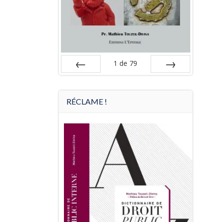
1
de
79
Préc
Suiv.
RÉCLAME !