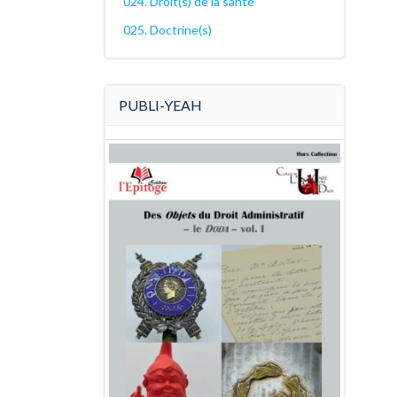
024. Droit(s) de la santé
025. Doctrine(s)
PUBLI-YEAH