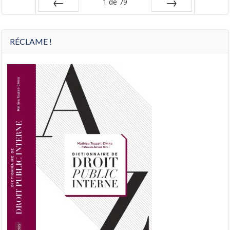
1
de
79
Préc
Suiv.
RÉCLAME !