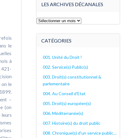
LES ARCHIVES DÉCANALES
Les
archives
décanales
refois
CATÉGORIES
ans le
uelles
001. Unité du Droit !
mois à
002. Service(s) Public(s)
R 421-
cision
003. Droit(s) constitutionnel &
parlementaire
 on le
 1899,
004. Au Conseil d'Etat
ent –
005. Droit(s) européen(s)
se (on
006. Méditerranée(s)
 leurs
nismes
007. Histoire(s) du droit public
prises
008. Chronique(s) d'un service public…
d’être