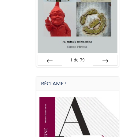
1
de
79
Préc
Suiv.
RÉCLAME !