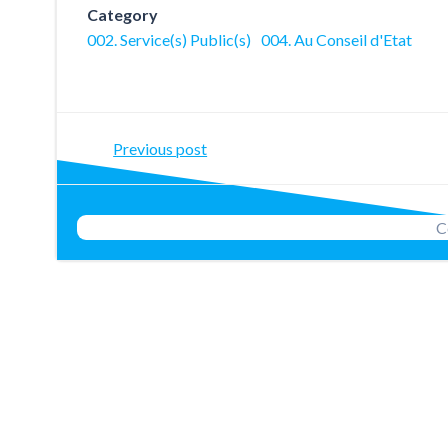
Category
002. Service(s) Public(s)
004. Au Conseil d'Etat
Post
Previous post
navigation
C