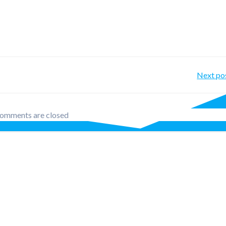
Po
Next po
nav
omments are closed