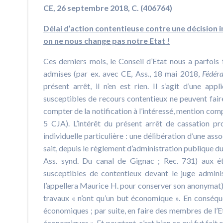
CE, 26 septembre 2018, C. (406764)
Délai d’action contentieuse contre une décision in
on ne nous change pas notre Etat !
Ces derniers mois, le Conseil d’Etat nous a parfois 
admises (par ex. avec CE, Ass., 18 mai 2018,
Fédéra
présent arrêt, il n’en est rien. Il s’agit d’une app
susceptibles de recours contentieux ne peuvent faire
compter de la notification à l’intéressé, mention comp
5 CJA). L’intérêt du présent arrêt de cassation p
individuelle particulière : une délibération d’une ass
sait, depuis le règlement d’administration publique d
Ass. synd. Du canal de Gignac ; Rec. 731) aux é
susceptibles de contentieux devant le juge admini
l’appellera Maurice H. pour conserver son anonymat) 
travaux « n’ont qu’un but économique ». En conséque
économiques ; par suite, en faire des membres de l’Etat
économiques ». Et pourtant, c’est bien ce qui fut fait e