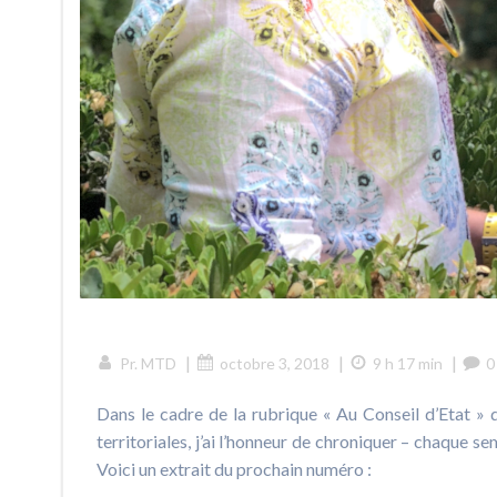
|
|
|
Pr. MTD
octobre 3, 2018
9 h 17 min
0
Dans le cadre de la rubrique « Au Conseil d’Etat » 
territoriales, j’ai l’honneur de chroniquer – chaque s
Voici un extrait du prochain numéro :