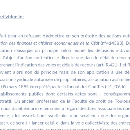
dividuelle :
fait peur en refusant d’admettre en son prétoire des actions aut
tion des finances et affaires économiques de la Cfdt
(n°414583). D
lication classique du principe selon lequel les décisions individ
 l’objet d’action contentieuse directe que dans le délai de deux 
renant l’indication des voies et délais de recours (art. R 421-1 et 
rovient alors non du principe mais de son application à une dé
ociation syndicale autorisée de propriétaires, association assimilée
u 09 mars 1894 interprété par le Tribunal des Conflits (TC, 09 déc.
tablissements publics dont certains actes sont – conséquemm
stratif. Un ancien professeur de la Faculté de droit de Toulou
nous disait encore récemment à l’égard desdites associations que
nce, « les associations syndicales » ne seraient « que des orga
 », ce serait « lancer celui-ci dans la voie collectiviste des entre
t la terre n’a pas arrêté de tourner pour autant et la France est loin 