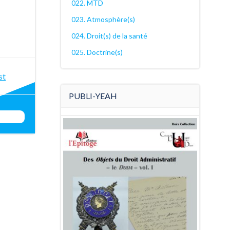
022. MTD
023. Atmosphère(s)
024. Droit(s) de la santé
025. Doctrine(s)
st
st
PUBLI-YEAH
igation