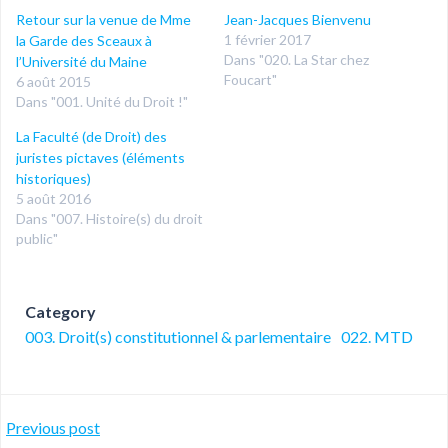
Retour sur la venue de Mme
Jean-Jacques Bienvenu
1 février 2017
la Garde des Sceaux à
Dans "020. La Star chez
l’Université du Maine
Foucart"
6 août 2015
Dans "001. Unité du Droit !"
La Faculté (de Droit) des
juristes pictaves (éléments
historiques)
5 août 2016
Dans "007. Histoire(s) du droit
public"
Category
003. Droit(s) constitutionnel & parlementaire
022. MTD
Post
Previous post