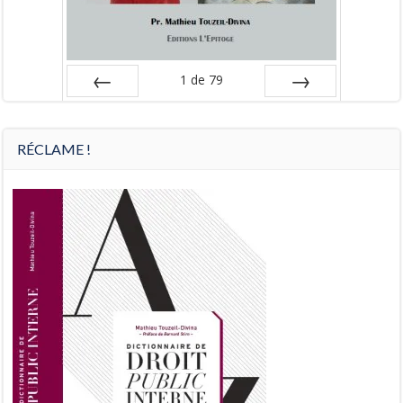
1
de
79
Préc
Suiv.
RÉCLAME !