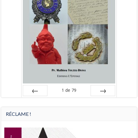
1
de
79
Préc
Suiv.
RÉCLAME !