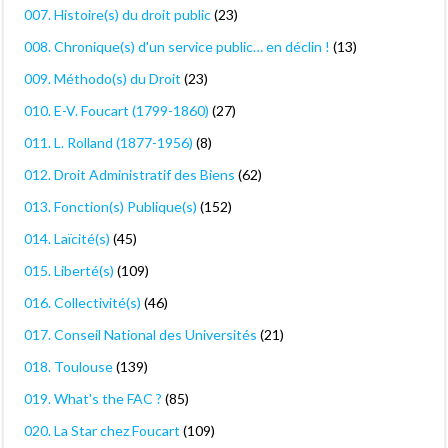
007. Histoire(s) du droit public
(23)
008. Chronique(s) d'un service public… en déclin !
(13)
009. Méthodo(s) du Droit
(23)
010. E-V. Foucart (1799-1860)
(27)
011. L. Rolland (1877-1956)
(8)
012. Droit Administratif des Biens
(62)
013. Fonction(s) Publique(s)
(152)
014. Laïcité(s)
(45)
015. Liberté(s)
(109)
016. Collectivité(s)
(46)
017. Conseil National des Universités
(21)
018. Toulouse
(139)
019. What's the FAC ?
(85)
020. La Star chez Foucart
(109)