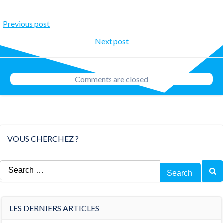
Post
Previous post
Post
Next post
navigation
navigation
Comments are closed
VOUS CHERCHEZ ?
Search
for:
LES DERNIERS ARTICLES