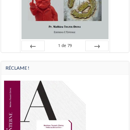
1
de
79
Préc
Suiv.
RÉCLAME !