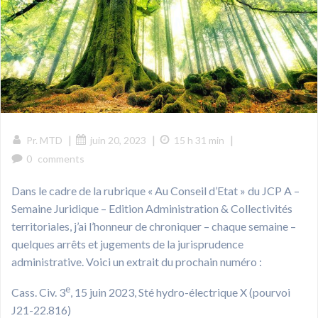
|
|
|
Pr. MTD
juin 20, 2023
15 h 31 min
0
comments
Dans le cadre de la rubrique « Au Conseil d’Etat » du JCP A –
Semaine Juridique – Edition Administration & Collectivités
territoriales, j’ai l’honneur de chroniquer – chaque semaine –
quelques arrêts et jugements de la jurisprudence
administrative. Voici un extrait du prochain numéro :
e
Cass. Civ. 3
, 15 juin 2023, Sté hydro-électrique X (pourvoi
J21-22.816)