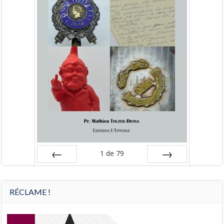
1
de
79
Préc
Suiv.
RÉCLAME !