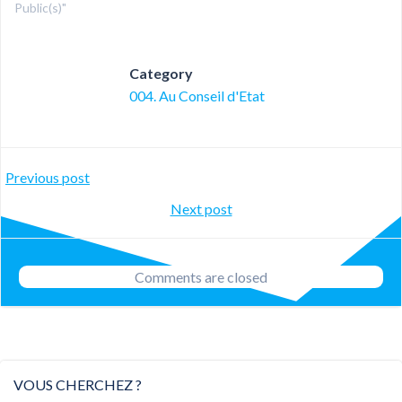
Public(s)"
Category
004. Au Conseil d'Etat
Post
Previous post
Post
Next post
navigation
navigation
Comments are closed
VOUS CHERCHEZ ?