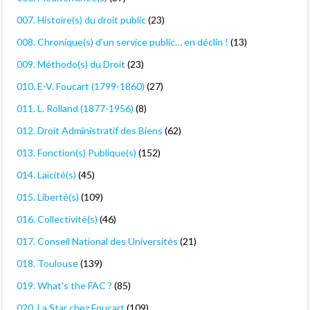
007. Histoire(s) du droit public
(23)
008. Chronique(s) d'un service public… en déclin !
(13)
009. Méthodo(s) du Droit
(23)
010. E-V. Foucart (1799-1860)
(27)
011. L. Rolland (1877-1956)
(8)
012. Droit Administratif des Biens
(62)
013. Fonction(s) Publique(s)
(152)
014. Laïcité(s)
(45)
015. Liberté(s)
(109)
016. Collectivité(s)
(46)
017. Conseil National des Universités
(21)
018. Toulouse
(139)
019. What's the FAC ?
(85)
020. La Star chez Foucart
(109)