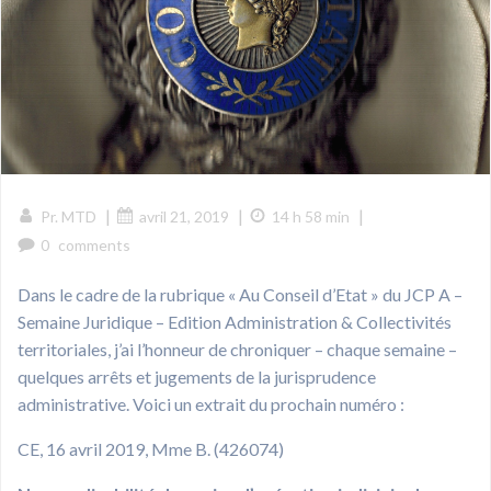
|
|
|
Pr. MTD
avril 21, 2019
14 h 58 min
0
comments
Dans le cadre de la rubrique « Au Conseil d’Etat » du JCP A –
Semaine Juridique – Edition Administration & Collectivités
territoriales, j’ai l’honneur de chroniquer – chaque semaine –
quelques arrêts et jugements de la jurisprudence
administrative. Voici un extrait du prochain numéro :
CE, 16 avril 2019, Mme B. (426074)