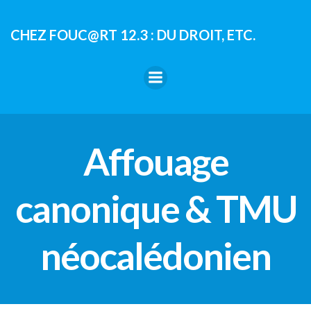
Aller
au
CHEZ FOUC@RT 12.3 : DU DROIT, ETC.
contenu
Affouage
canonique & TMU
néocalédonien