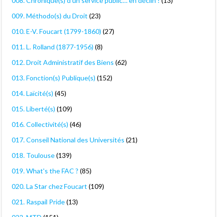
008. Chronique(s) d'un service public… en déclin !
(13)
009. Méthodo(s) du Droit
(23)
010. E-V. Foucart (1799-1860)
(27)
011. L. Rolland (1877-1956)
(8)
012. Droit Administratif des Biens
(62)
013. Fonction(s) Publique(s)
(152)
014. Laïcité(s)
(45)
015. Liberté(s)
(109)
016. Collectivité(s)
(46)
017. Conseil National des Universités
(21)
018. Toulouse
(139)
019. What's the FAC ?
(85)
020. La Star chez Foucart
(109)
021. Raspail Pride
(13)