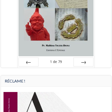
1
de
79
Préc
Suiv.
RÉCLAME !