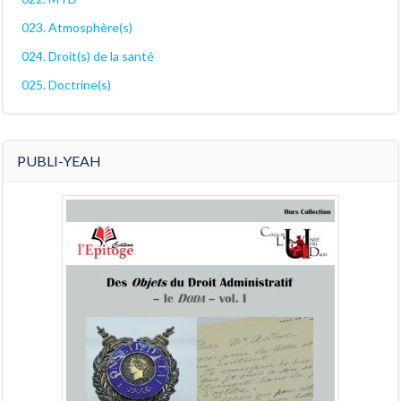
023. Atmosphère(s)
024. Droit(s) de la santé
025. Doctrine(s)
PUBLI-YEAH