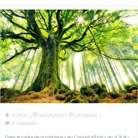
|
|
|
Pr. MTD
mai 13, 2018
22 h 04 min
0
comments
Dans le cadre de la rubrique « Au Conseil d’Etat » du JCP A –