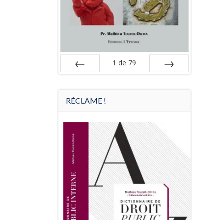
1
de
79
Préc
Suiv.
RÉCLAME !