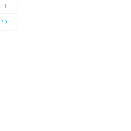
[…]
 ?