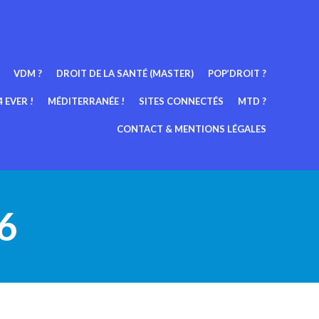
VDM ?
DROIT DE LA SANTÉ (MASTER)
POP’DROIT ?
 EVER !
MÉDITERRANÉE !
SITES CONNECTÉS
MTD ?
CONTACT & MENTIONS LÉGALES
26