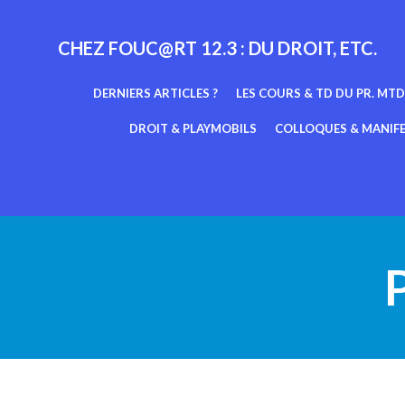
Aller
au
CHEZ FOUC@RT 12.3 : DU DROIT, ETC.
contenu
DERNIERS ARTICLES ?
LES COURS & TD DU PR. MTD
DROIT & PLAYMOBILS
COLLOQUES & MANIF
P