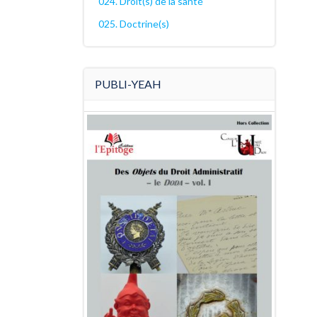
024. Droit(s) de la santé
025. Doctrine(s)
PUBLI-YEAH