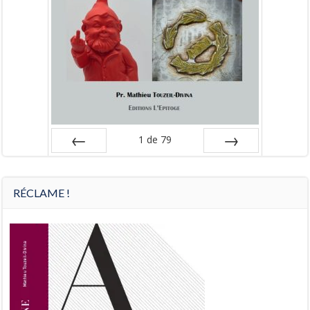
1
de
79
Préc
Suiv.
RÉCLAME !