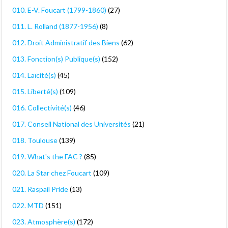
010. E-V. Foucart (1799-1860)
(27)
011. L. Rolland (1877-1956)
(8)
012. Droit Administratif des Biens
(62)
013. Fonction(s) Publique(s)
(152)
014. Laïcité(s)
(45)
015. Liberté(s)
(109)
016. Collectivité(s)
(46)
017. Conseil National des Universités
(21)
018. Toulouse
(139)
019. What's the FAC ?
(85)
020. La Star chez Foucart
(109)
021. Raspail Pride
(13)
022. MTD
(151)
023. Atmosphère(s)
(172)