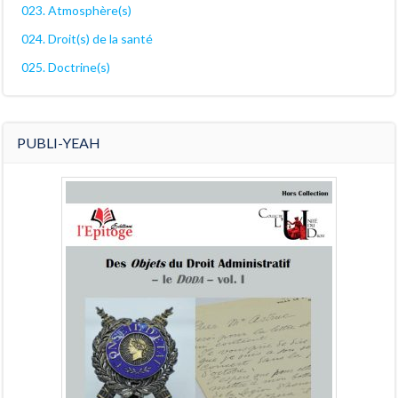
023. Atmosphère(s)
024. Droit(s) de la santé
025. Doctrine(s)
PUBLI-YEAH