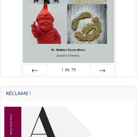
1
de
79
Préc
Suiv.
RÉCLAME !