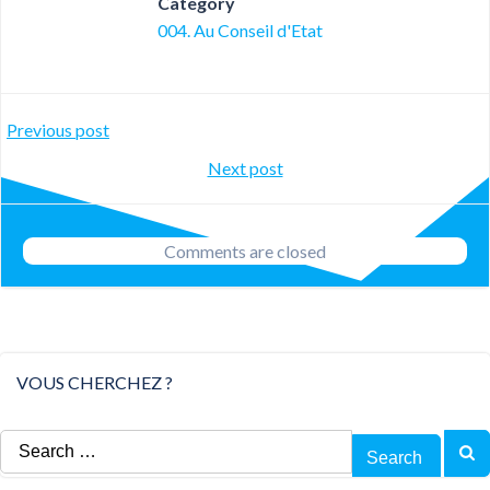
Category
004. Au Conseil d'Etat
Post
Previous post
Post
Next post
navigation
navigation
Comments are closed
VOUS CHERCHEZ ?
Search
for: