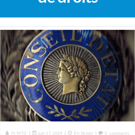
|
|
|
Pr. MTD
juin 17, 2024
8 h 36 min
0
comments