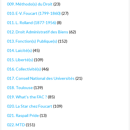
009. Méthodo(s) du Droit
(23)
010. E-V. Foucart (1799-1860)
(27)
011. L. Rolland (1877-1956)
(8)
012. Droit Administratif des Biens
(62)
013. Fonction(s) Publique(s)
(152)
014. Laïcité(s)
(45)
015. Liberté(s)
(109)
016. Collectivité(s)
(46)
017. Conseil National des Universités
(21)
018. Toulouse
(139)
019. What's the FAC ?
(85)
020. La Star chez Foucart
(109)
021. Raspail Pride
(13)
022. MTD
(151)