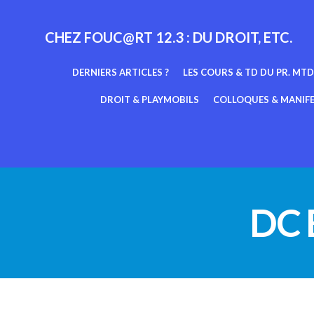
Aller
au
CHEZ FOUC@RT 12.3 : DU DROIT, ETC.
contenu
DERNIERS ARTICLES ?
LES COURS & TD DU PR. MTD
DROIT & PLAYMOBILS
COLLOQUES & MANIF
DC 