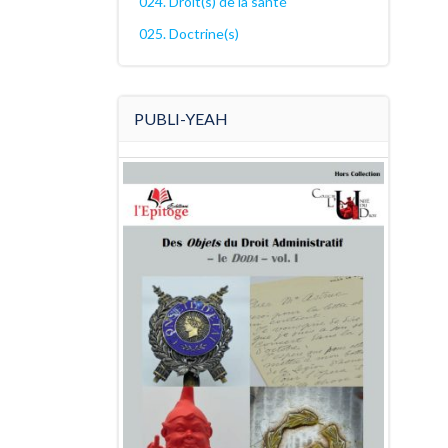
024. Droit(s) de la santé
025. Doctrine(s)
PUBLI-YEAH