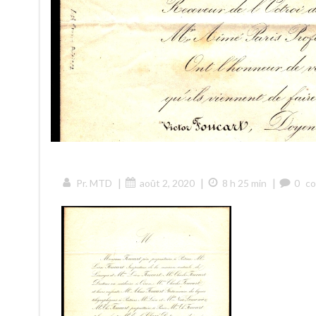
|
|
|
Pr. MTD
août 2, 2020
8 h 25 min
0
c