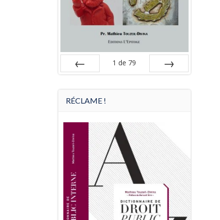
1
de
79
Préc
Suiv.
RÉCLAME !