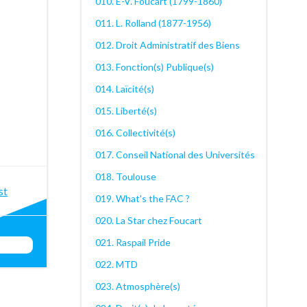
010. E-V. Foucart (1799-1860)
011. L. Rolland (1877-1956)
012. Droit Administratif des Biens
013. Fonction(s) Publique(s)
014. Laïcité(s)
015. Liberté(s)
016. Collectivité(s)
017. Conseil National des Universités
018. Toulouse
st
st
019. What's the FAC ?
igation
020. La Star chez Foucart
021. Raspail Pride
022. MTD
023. Atmosphère(s)