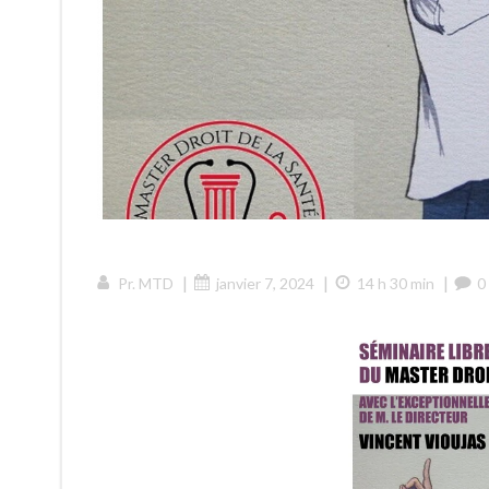
|
|
|
Pr. MTD
janvier 7, 2024
14 h 30 min
0