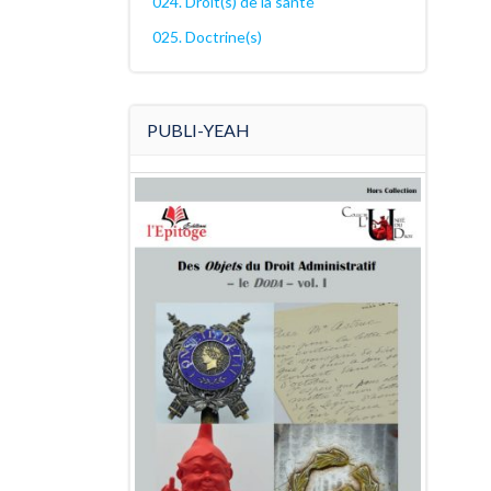
024. Droit(s) de la santé
025. Doctrine(s)
PUBLI-YEAH