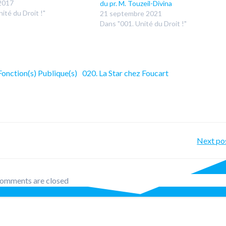
2017
du pr. M. Touzeil-Divina
ité du Droit !"
21 septembre 2021
Dans "001. Unité du Droit !"
Fonction(s) Publique(s)
020. La Star chez Foucart
Po
Next po
nav
omments are closed