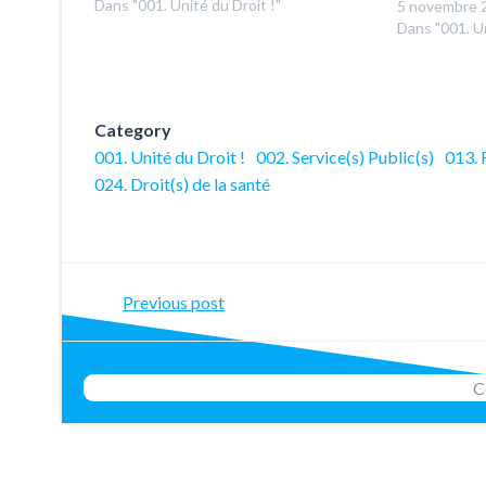
Dans "001. Unité du Droit !"
5 novembre 
Dans "001. Un
Category
001. Unité du Droit !
002. Service(s) Public(s)
013. 
024. Droit(s) de la santé
Post
Previous post
navigation
C