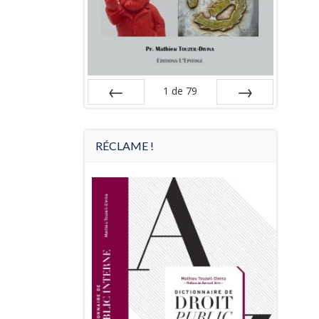
1
de
79
Préc
Suiv.
RÉCLAME !