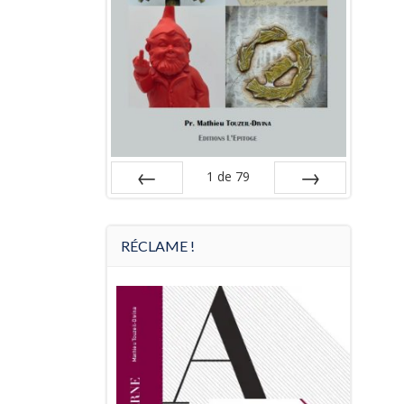
1
de
79
Préc
Suiv.
RÉCLAME !