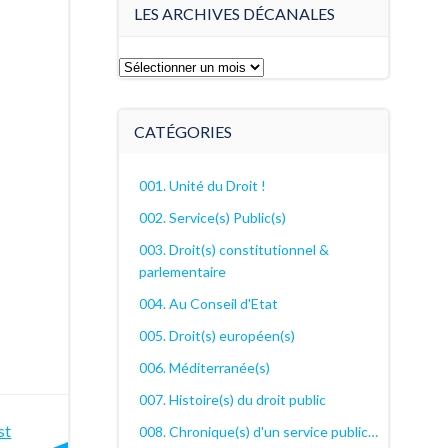
LES ARCHIVES DÉCANALES
Les
archives
décanales
CATÉGORIES
001. Unité du Droit !
002. Service(s) Public(s)
003. Droit(s) constitutionnel &
parlementaire
004. Au Conseil d'Etat
005. Droit(s) européen(s)
006. Méditerranée(s)
007. Histoire(s) du droit public
st
st
008. Chronique(s) d'un service public…