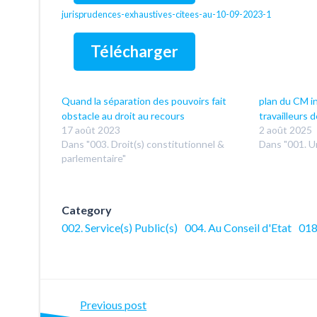
jurisprudences-exhaustives-citees-au-10-09-2023-1
Télécharger
Quand la séparation des pouvoirs fait
plan du CM in
obstacle au droit au recours
travailleurs 
17 août 2023
2 août 2025
Dans "003. Droit(s) constitutionnel &
Dans "001. Un
parlementaire"
Category
002. Service(s) Public(s)
004. Au Conseil d'Etat
018
Post
Previous post