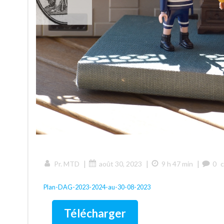
|
|
|
Pr. MTD
août 30, 2023
9 h 47 min
0
Plan-DAG-2023-2024-au-30-08-2023
Télécharger