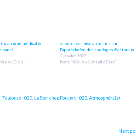
tro au droit médical &
« Juste une mise au point » sur
de santé
l’appréciation des sondages électoraux
2 janvier 2023
ité du Droit !"
Dans "004. Au Conseil d'Etat"
. Toulouse
020. La Star chez Foucart
023. Atmosphère(s)
Po
Next po