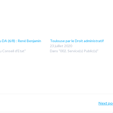
u DA (6/8) : René Benjamin
Toulouse par le Droit administratif
23 juillet 2020
u Conseil d'Etat"
Dans "002. Service(s) Public(s)"
Po
Next po