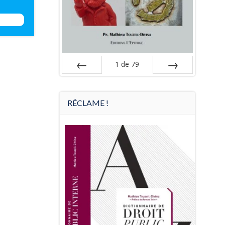
igation
1
de
79
Préc
Suiv.
RÉCLAME !