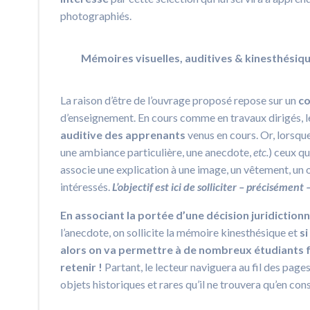
photographiés.
Mémoires visuelles, auditives & kinesthésiq
La raison d’être de l’ouvrage proposé repose sur un
co
d’enseignement. En cours comme en travaux dirigés, le
auditive
des apprenants
venus en cours. Or, lorsque 
une ambiance particulière, une anecdote,
etc.
) ceux q
associe une explication à une image, un vêtement, un 
intéressés.
L’objectif est ici de solliciter – précisémen
En associant la portée d’une décision juridiction
l’anecdote, on sollicite la mémoire kinesthésique et
si
alors on va permettre à de nombreux étudiants fa
retenir !
Partant, le lecteur naviguera au fil des page
objets historiques et rares qu’il ne trouvera qu’en con