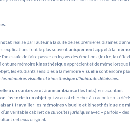
ues
.
nstat
réalisé par l’auteur à la suite de ses premières dizaines d’ann
s explications font le plus souvent
uniquement appel à la mémo
l’on essaie de faire passer en leçons des émotions (le rire, la réflex
ui ont une mémoire
kinesthésique
apprécient et de même lorsque l
objet, les étudiants sensibles à la mémoire
visuelle
sont encore plu
t – les mémoires visuelle et kinesthésique d’habitude délaissées.
nelle à un contexte et à une ambiance
(les faits), en racontant
 on l’associe à un objet
qui va aussi chercher à « raconter » la déci
isant travailler les mémoires visuelle et kinesthésique de m
s d’un véritable cabinet de
curiosités juridiques
avec – parfois – des
sultant cet
opus
original.