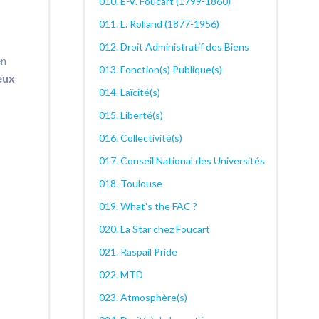
010. E-V. Foucart (1799-1860)
011. L. Rolland (1877-1956)
012. Droit Administratif des Biens
en
013. Fonction(s) Publique(s)
eux
014. Laïcité(s)
015. Liberté(s)
016. Collectivité(s)
017. Conseil National des Universités
018. Toulouse
019. What's the FAC ?
020. La Star chez Foucart
021. Raspail Pride
022. MTD
023. Atmosphère(s)