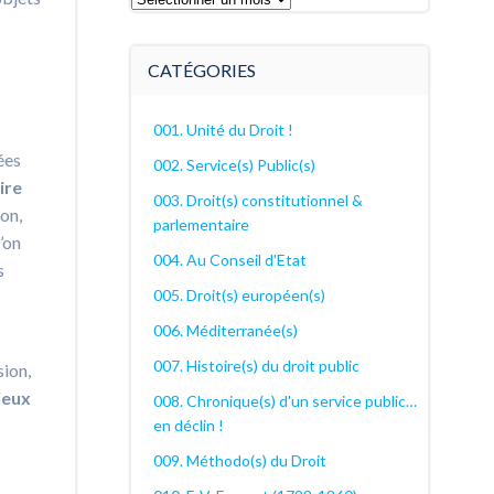
archives
décanales
CATÉGORIES
001. Unité du Droit !
ées
002. Service(s) Public(s)
ire
003. Droit(s) constitutionnel &
ion,
parlementaire
’on
004. Au Conseil d'Etat
s
005. Droit(s) européen(s)
006. Méditerranée(s)
007. Histoire(s) du droit public
sion,
ieux
008. Chronique(s) d'un service public…
en déclin !
009. Méthodo(s) du Droit