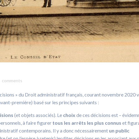
comments
décisions » du Droit administratif français, courant novembre 2020 
avant-première) basé sur les principes suivants :
isions
(et objets associés). Le
choix
de ces décisions est – évide
personnels, à faire figurer
tous les arrêts les plus connus
et figur
ministratif contemporains. Il y a donc nécessairement
un public
re (et on l’espère à retenir) lesdites décisions en les associant aux 