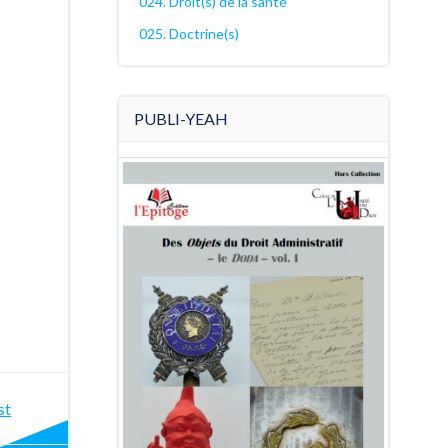
024. Droit(s) de la santé
025. Doctrine(s)
PUBLI-YEAH
st
st