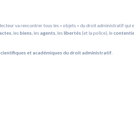
ecteur va rencontrer tous les « objets » du droit administratif qui 
actes
, les
biens
, les
agents
, les
libertés
(et la police), le
contenti
scientifiques et académiques du droit administratif
.