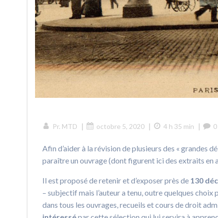
|
|
|
Pr. MTD
octobre 5, 2020
4 h 35 min
0
Afin d’aider à la révision de plusieurs des « grandes 
paraître un ouvrage (dont figurent ici des extraits en 
Il est proposé de retenir et d’exposer près de
130 déc
– subjectif mais l’auteur a tenu, outre quelques choix 
dans tous les ouvrages, recueils et cours de droit ad
intéressé
par cette sélection qui lui servira à apprend