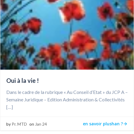
Oui à la vie !
Dans le cadre de la rubrique « Au Conseil d’Etat » du JCP A –
Semaine Juridique – Edition Administration & Collectivités
[…]
en savoir plushan ?
by
Pr. MTD
on
Jan 24