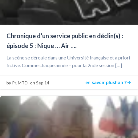
Chronique d’un service public en déclin(s) :
épisode 5 : Nique … Air ….
La scène se déroule dans une Université française et a priori
fictive. Comme chaque année – pour la 2nde session […]
en savoir plushan ?
by
Pr. MTD
on
Sep 14