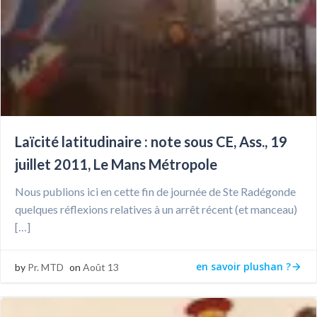
Laïcité latitudinaire : note sous CE, Ass., 19
juillet 2011, Le Mans Métropole
Nous publions ici en cette fin de journée de Ste Radégonde
quelques réflexions relatives à un arrêt récent (et manceau)
[…]
en savoir plushan ?
by
Pr. MTD
on
Août 13