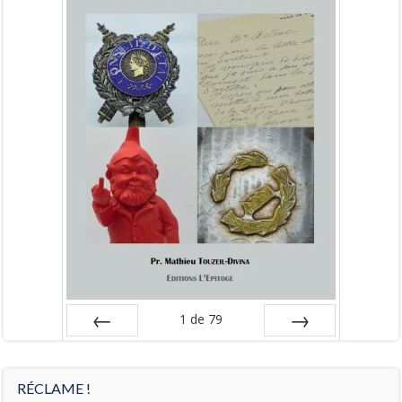
1
de
79
Préc
Suiv.
RÉCLAME !