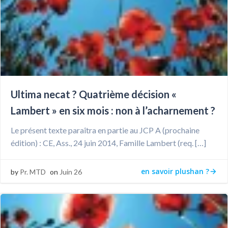
Ultima necat ? Quatrième décision «
Lambert » en six mois : non à l’acharnement ?
Le présent texte paraîtra en partie au JCP A (prochaine
édition) : CE, Ass., 24 juin 2014, Famille Lambert (req. […]
en savoir plushan ?
by
Pr. MTD
on
Juin 26