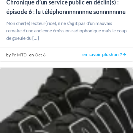
Chronique d’un service public en déclin(s) :
épisode 6 : le téléphonnnnnnnne sonnnnnnne
Non cher(e) lecteur(rice), il ne s’agit pas d’un mauvais
remake d’une ancienne émission radiophonique mais le coup
de gueule du […]
en savoir plushan ?
by
Pr. MTD
on
Oct 6