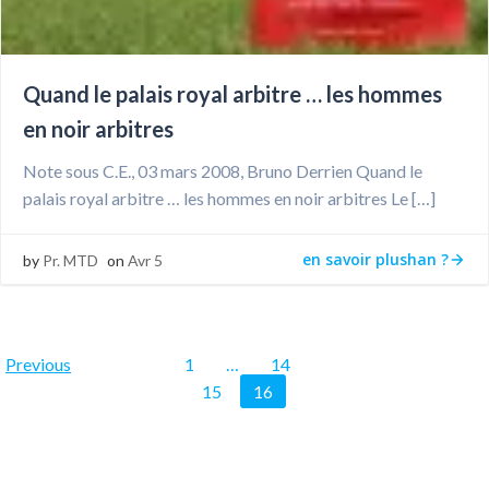
Quand le palais royal arbitre … les hommes
en noir arbitres
Note sous C.E., 03 mars 2008, Bruno Derrien Quand le
palais royal arbitre … les hommes en noir arbitres Le […]
en savoir plushan ?
by
Pr. MTD
on
Avr 5
Posts
Posts
Page
Page
Page
Previous
1
…
14
Page
15
16
navigation
navigation