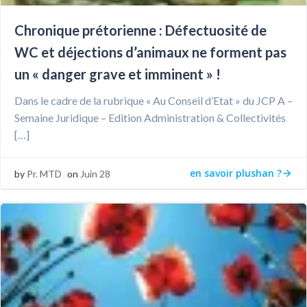
Chronique prétorienne : Défectuosité de
WC et déjections d’animaux ne forment pas
un « danger grave et imminent » !
Dans le cadre de la rubrique « Au Conseil d’Etat » du JCP A –
Semaine Juridique – Edition Administration & Collectivités
[…]
en savoir plushan ?
by
Pr. MTD
on
Juin 28