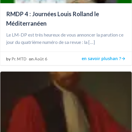
RMDP 4 : Journées Louis Rolland le
Méditerranéen
Le LM-DP est très heureux de vous annoncer la parution ce
jour du quatrième numéro de sa revue : la […]
en savoir plushan ?
by
Pr. MTD
on
Août 6