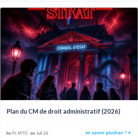
Plan du CM de droit administratif (2026)
en savoir plushan ?
by
Pr. MTD
on
Juil 26