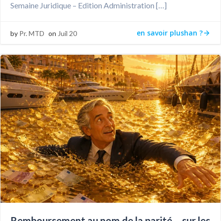
Semaine Juridique – Edition Administration […]
en savoir plushan ?
by
Pr. MTD
on
Juil 20
Remboursement au nom de la parité – sur les