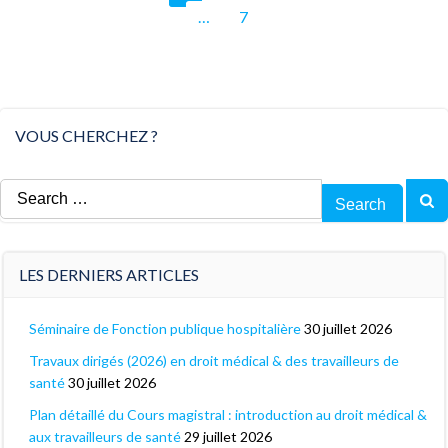
Posts
Posts
Page
…
7
navigation
navigat
VOUS CHERCHEZ ?
Search
for:
LES DERNIERS ARTICLES
Séminaire de Fonction publique hospitalière
30 juillet 2026
Travaux dirigés (2026) en droit médical & des travailleurs de
santé
30 juillet 2026
Plan détaillé du Cours magistral : introduction au droit médical &
aux travailleurs de santé
29 juillet 2026