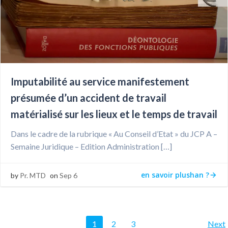
Imputabilité au service manifestement
présumée d’un accident de travail
matérialisé sur les lieux et le temps de travail
Dans le cadre de la rubrique « Au Conseil d’Etat » du JCP A –
Semaine Juridique – Edition Administration […]
en savoir plushan ?
by
Pr. MTD
on
Sep 6
Page
Page
Page
1
2
3
Next