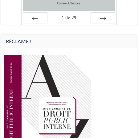
1
de
79
Préc
Suiv.
RÉCLAME !