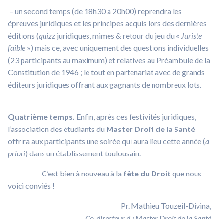
– un second temps (de 18h30 à 20h00) reprendra les
épreuves juridiques et les principes acquis lors des dernières
éditions (
quizz
juridiques, mimes & retour du jeu du «
Juriste
faible
») mais ce, avec uniquement des questions individuelles
(23 participants au maximum) et relatives au Préambule de la
Constitution de 1946 ; le tout en partenariat avec de grands
éditeurs juridiques offrant aux gagnants de nombreux lots.
Quatrième temps
.
Enfin, après ces festivités juridiques,
l’association des étudiants du
Master Droit de la Santé
offrira aux participants une soirée qui aura lieu cette année (
a
priori
) dans un établissement toulousain.
C’est bien à nouveau à la
fête
du
Droit
que nous
voici conviés !
Pr. Mathieu Touzeil-Divina,
Co-directeur du Master Droit de la Santé