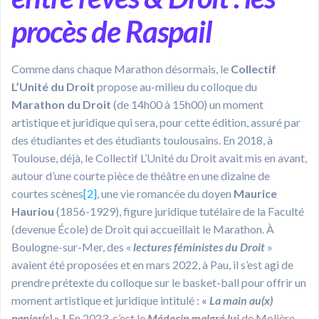
procès de Raspail
Comme dans chaque Marathon désormais, le
Collectif
L’Unité du Droit
propose au-milieu du colloque du
Marathon du Droit
(de 14h00 à 15h00) un moment
artistique et juridique qui sera, pour cette édition, assuré par
des étudiantes et des étudiants toulousains. En 2018, à
Toulouse, déjà, le Collectif L’Unité du Droit avait mis en avant,
autour d’une courte pièce de théâtre en une dizaine de
courtes scènes
[2]
, une vie romancée du doyen
Maurice
Hauriou
(1856-1929), figure juridique tutélaire de la Faculté
(devenue École) de Droit qui accueillait le Marathon. À
Boulogne-sur-Mer, des «
lectures féministes du Droit
»
avaient été proposées et en mars 2022, à Pau, il s’est agi de
prendre prétexte du colloque sur le basket-ball pour offrir un
moment artistique et juridique intitulé :
«
La main au(x)
panier(s)
» !
En 2023, c’est le
Médecin malgré lui
de Molière