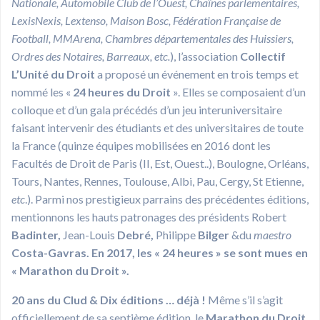
Nationale, Automobile Club de l’Ouest, Chaînes parlementaires,
LexisNexis, Lextenso, Maison Bosc, Fédération Française de
Football, MMArena, Chambres départementales des Huissiers,
Ordres des Notaires, Barreaux,
etc
.
), l’association
Collectif
L’Unité du Droit
a proposé un événement en trois temps et
nommé les «
24 heures du Droit
». Elles se composaient d’un
colloque et d’un gala précédés d’un jeu interuniversitaire
faisant intervenir des étudiants et des universitaires de toute
la France (quinze équipes mobilisées en 2016 dont les
Facultés de Droit de Paris (II, Est, Ouest..), Boulogne, Orléans,
Tours, Nantes, Rennes, Toulouse, Albi, Pau, Cergy, St Etienne,
etc
.). Parmi nos prestigieux parrains des précédentes éditions,
mentionnons les hauts patronages des présidents Robert
Badinter,
Jean-Louis
Debré,
Philippe
Bilger
&du
maestro
Costa-Gavras.
En 2017, les « 24 heures » se sont mues en
« Marathon du Droit ».
20 ans du Clud & Dix éditions … déjà !
Même s’il s’agit
officiellement de sa septième édition, le
M
arathon du Droit