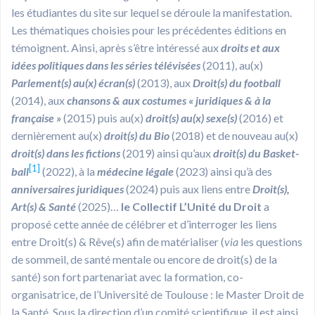
les étudiantes du site sur lequel se déroule la manifestation.
Les thématiques choisies pour les précédentes éditions en
témoignent. Ainsi, après s’être intéressé aux
droits et aux
idées politiques dans les séries télévisées
(2011), au(x)
Parlement(s) au(x) écran(s)
(2013), aux
Droit(s) du football
(2014), aux
chansons & aux costumes « juridiques & à la
française »
(2015) puis au(x)
droit(s) au(x) sexe(s)
(2016) et
dernièrement au(x)
droit(s) du Bio
(2018) et de nouveau au(x)
droit(s) dans les fictions
(2019) ainsi qu’aux
droit(s) du Basket-
[1]
ball
(2022), à la
médecine légale
(2023) ainsi qu’à des
anniversaires juridiques
(2024) puis aux liens entre
Droit(s),
Art(s) & Santé
(2025)…
le Collectif L’Unité du Droit
a
proposé cette année de célébrer et d’interroger les liens
entre Droit(s) & Rêve(s) afin de matérialiser (
via
les questions
de sommeil, de santé mentale ou encore de droit(s) de la
santé) son fort partenariat avec la formation, co-
organisatrice, de l’Université de Toulouse : le Master Droit de
la Santé. Sous la direction d’un comité scientifique, il est ainsi