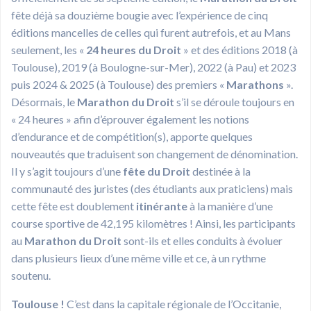
fête déjà sa douzième bougie avec l’expérience de cinq
éditions mancelles de celles qui furent autrefois, et au Mans
seulement, les «
24 heures du Droit
» et des éditions 2018 (à
Toulouse), 2019 (à Boulogne-sur-Mer), 2022 (à Pau) et 2023
puis 2024 & 2025 (à Toulouse) des premiers «
Marathons
».
Désormais, le
Marathon du Droit
s’il se déroule toujours en
« 24 heures » afin d’éprouver également les notions
d’endurance et de compétition(s), apporte quelques
nouveautés que traduisent son changement de dénomination.
Il y s’agit toujours d’une
fête du Droit
destinée à la
communauté des juristes (des étudiants aux praticiens) mais
cette fête est doublement
itinérante
à la manière d’une
course sportive de 42,195 kilomètres ! Ainsi, les participants
au
Marathon du Droit
sont-ils et elles conduits à évoluer
dans plusieurs lieux d’une même ville et ce, à un rythme
soutenu.
Toulouse !
C’est dans la capitale régionale de l’Occitanie,