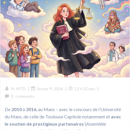
|
|
|
Pr. MTD
février 9, 2026
12 h 32 min
0
comments
De
2010
à
2016
, au Mans – avec le concours de l’Université
du Mans, de celle de Toulouse Capitole notamment et
avec
le soutien de prestigieux partenaires
(
Assemblée