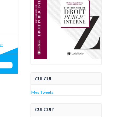
st
st
igation
CUI-CUI
Mes Tweets
CUI-CUI ?