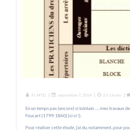
|
|
|
Pr. MTD
septembre 7, 2014
2 h 16 min
En un temps pas (encore) si lointain …. mes travaux d
Foucart (1799-1860) (si si !).
Pour réaliser cette étude, j’ai du, notamment, pour pou