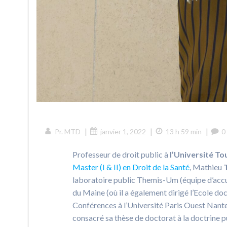
|
|
|
Pr. MTD
janvier 1, 2022
13 h 59 min
0
Professeur de droit public à
l’Université To
Master (I & II) en Droit de la Santé
, Mathieu
laboratoire public Themis-Um (équipe d’accu
du Maine (où il a également dirigé l’Ecole doc
Conférences à l’Université Paris Ouest Nante
consacré sa thèse de doctorat à la doctrine pu