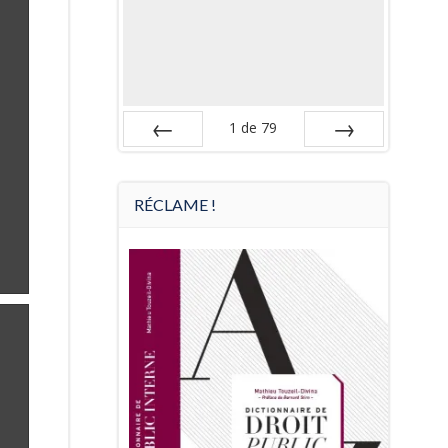
1
de
79
Préc
Suiv.
RÉCLAME !