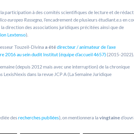
 la participation à des comités scientifiques de lecture et de rédac
lico europeo Rassegna,
l’encadrement de plusieurs étudiant.e.s en co
 la direction des associations juridiques précitées ainsi que de
sion Lextenso
).
ofesseur Touzeil-Divina
a été
directeur / animateur de l’axe
e 2016 au sein dudit Institut (équipe d’accueil 4657)
(2015-2022).
semaine (depuis 2012 mais avec une interruption) de la chronique
ons LexisNexis dans la revue JCP A (La Semaine Juridique
dédiée des
recherches publiées
), on mentionnera la
vingtaine
d’ouvr