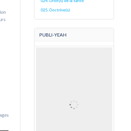
024. Droit(s) de la santé
025. Doctrine(s)
tion
urs
PUBLI-YEAH
ages