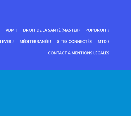
VDM ?
DROIT DE LA SANTÉ (MASTER)
POP’DROIT ?
 EVER !
MÉDITERRANÉE !
SITES CONNECTÉS
MTD ?
CONTACT & MENTIONS LÉGALES