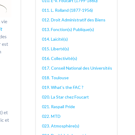
010. E-V. Foucart (1799-1860)
011. L. Rolland (1877-1956)
012. Droit Administratif des Biens
 vie
it
013. Fonction(s) Publique(s)
 des
014. Laïcité(s)
r est
015. Liberté(s)
n
016. Collectivité(s)
017. Conseil National des Universités
018. Toulouse
019. What's the FAC ?
020. La Star chez Foucart
021. Raspail Pride
) et
022. MTD
ic et
023. Atmosphère(s)