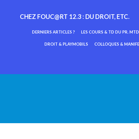
Aller
au
CHEZ FOUC@RT 12.3 : DU DROIT, ETC.
contenu
DERNIERS ARTICLES ?
LES COURS & TD DU PR. MTD
DROIT & PLAYMOBILS
COLLOQUES & MANIF