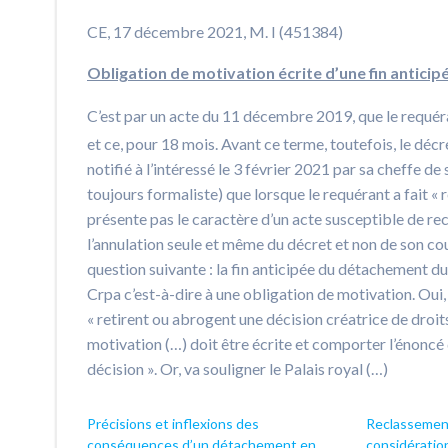
CE, 17 décembre 2021, M. I (451384)
Obligation de motivation écrite d’une fin antici
C’est par un acte du 11 décembre 2019, que le requér
et ce, pour 18 mois. Avant ce terme, toutefois, le décre
notifié à l’intéressé le 3 février 2021 par sa cheffe de 
toujours formaliste) que lorsque le requérant a fait « r
présente pas le caractère d’un acte susceptible de rec
l’annulation seule et même du décret et non de son co
question suivante : la fin anticipée du détachement du 
Crpa c’est-à-dire à une obligation de motivation. Oui,
« retirent ou abrogent une décision créatrice de droits
motivation (…) doit être écrite et comporter l’énoncé 
décision ». Or, va souligner le Palais royal (…)
Précisions et inflexions des
Reclassement
conséquences d’un détachement en
considération