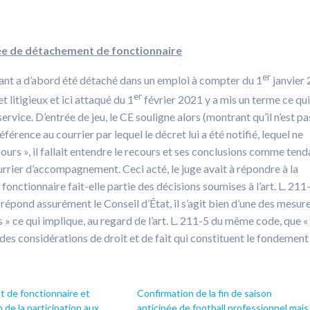
pée de détachement de fonctionnaire
er
ant a d’abord été détaché dans un emploi à compter du 1
janvier
er
t litigieux et ici attaqué du 1
février 2021 y a mis un terme ce qui
service. D’entrée de jeu, le CE souligne alors (montrant qu’il n’est pa
éférence au courrier par lequel le décret lui a été notifié, lequel ne
ours », il fallait entendre le recours et ses conclusions comme tend
urrier d’accompagnement. Ceci acté, le juge avait à répondre à la
fonctionnaire fait-elle partie des décisions soumises à l’art. L. 211
 répond assurément le Conseil d’État, il s’agit bien d’une des mesur
 » ce qui implique, au regard de l’art. L. 211-5 du même code, que «
des considérations de droit et de fait qui constituent le fondement 
 de fonctionnaire et
Confirmation de la fin de saison
 de la participation aux
anticipée de football professionnel mais