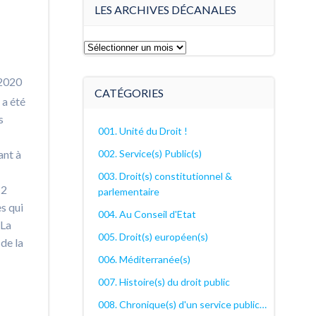
LES ARCHIVES DÉCANALES
Les
archives
décanales
 2020
CATÉGORIES
 a été
s
001. Unité du Droit !
ant à
002. Service(s) Public(s)
003. Droit(s) constitutionnel &
-2
parlementaire
es qui
004. Au Conseil d'Etat
 La
005. Droit(s) européen(s)
de la
006. Méditerranée(s)
007. Histoire(s) du droit public
008. Chronique(s) d'un service public…