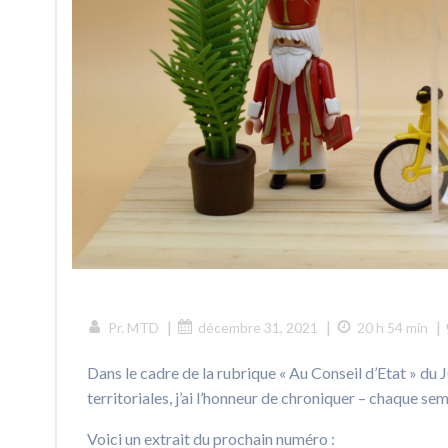
|
|
|
Pr. MTD
décembre 31, 2021
20 h 54 min
Dans le cadre de la rubrique « Au Conseil d’Etat » du
territoriales, j’ai l’honneur de chroniquer – chaque s
Voici un extrait du prochain numéro :