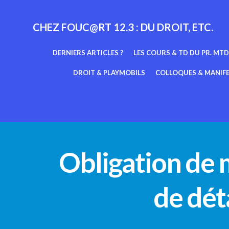
Aller
au
CHEZ FOUC@RT 12.3 : DU DROIT, ETC.
contenu
DERNIERS ARTICLES ?
LES COURS & TD DU PR. MTD
DROIT & PLAYMOBILS
COLLOQUES & MANIF
Obligation de m
de dét