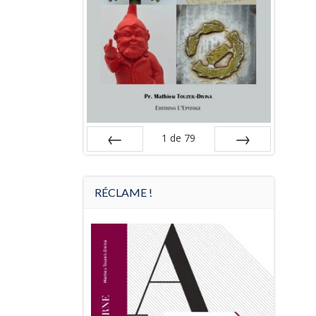
1
de
79
Préc
Suiv.
RÉCLAME !