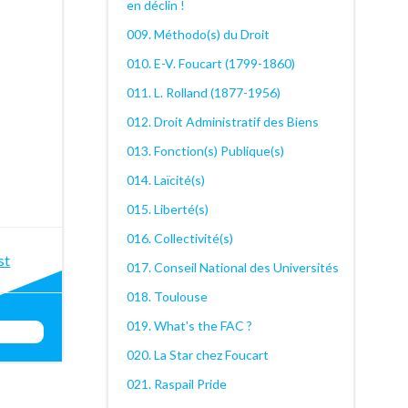
en déclin !
009. Méthodo(s) du Droit
010. E-V. Foucart (1799-1860)
011. L. Rolland (1877-1956)
012. Droit Administratif des Biens
013. Fonction(s) Publique(s)
014. Laïcité(s)
015. Liberté(s)
016. Collectivité(s)
st
st
017. Conseil National des Universités
018. Toulouse
igation
019. What's the FAC ?
020. La Star chez Foucart
021. Raspail Pride