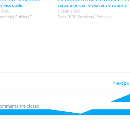
service public
suspension des relégations en Ligue 2
 2021
10 juin 2020
rvice(s) Public(s)"
Dans "002. Service(s) Public(s)"
Po
Next po
nav
omments are closed