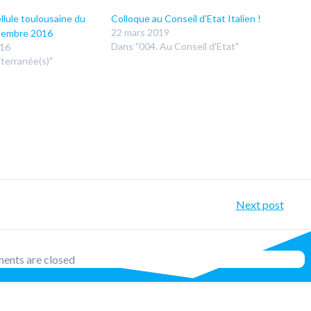
llule toulousaine du
Colloque au Conseil d’Etat Italien !
22 mars 2019
tembre 2016
Dans "004. Au Conseil d'Etat"
016
terranée(s)"
Post
Next post
navig
nts are closed