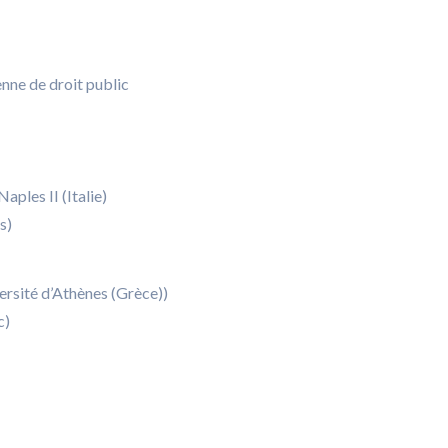
nne de droit public
aples II (Italie)
s)
ersité d’Athènes (Grèce))
c)