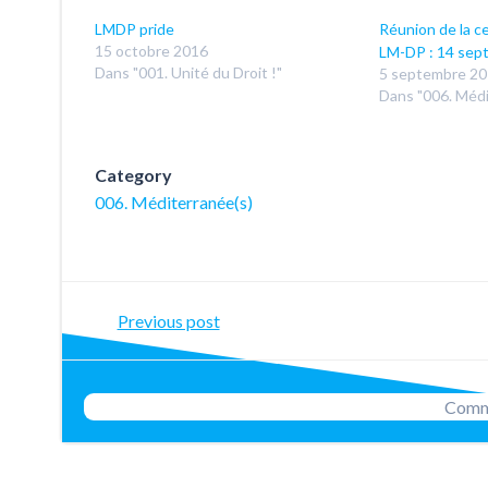
LMDP pride
Réunion de la ce
15 octobre 2016
LM-DP : 14 sep
Dans "001. Unité du Droit !"
5 septembre 2
Dans "006. Médi
Category
006. Méditerranée(s)
Post
Previous post
navigation
Comme