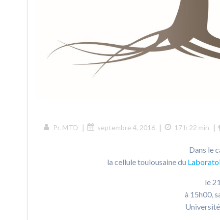
|
|
|
Pr. MTD
septembre 4, 2016
17 h 22 min
Dans le c
la cellule toulousaine du
Laboratoi
le 2
à 15h00, s
Université