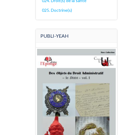
024. Droit(s) de la santé
025. Doctrine(s)
PUBLI-YEAH