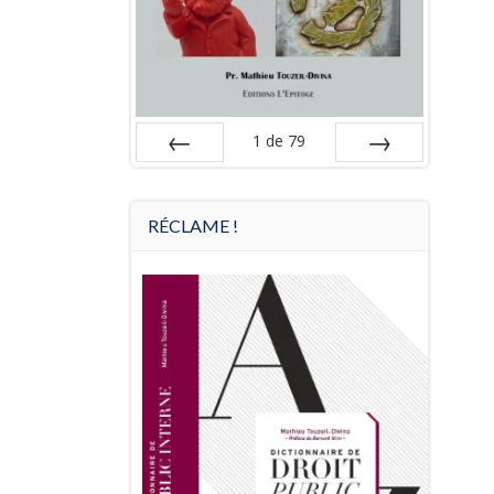
1
de
79
Préc
Suiv.
RÉCLAME !