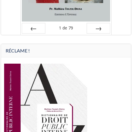
1
de
79
Préc
Suiv.
RÉCLAME !