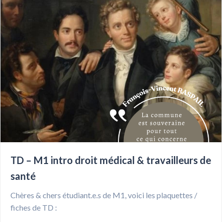
TD – M1 intro droit médical & travailleurs de
santé
Chères & chers étudiant.e.s de M1, voici les plaquettes /
fiches de TD :