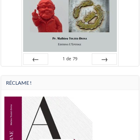
1
de
79
Préc
Suiv.
RÉCLAME !