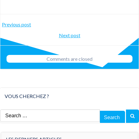
Post
Previous post
Post
Next post
navigation
navigation
Comments are closed
VOUS CHERCHEZ ?
Search
for: