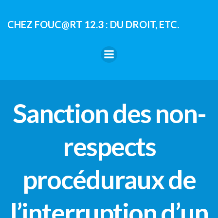
Aller
au
CHEZ FOUC@RT 12.3 : DU DROIT, ETC.
contenu
Sanction des non-
respects
procéduraux de
l’interruption d’un