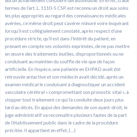
aucun acharnement considéré déraisonnable. En effet, si aux
termes de l’art. L. 1110-5 CSP, est reconnu un droit aux soins
les plus appropriés au regard des connaissances médicales
avérées, ce même droit peut s’avérer minoré voire inopérant
lorsqu’il est collégialement constaté, après respect d’une
procédure stricte, qu’il est dans l’intérêt du patient, en
prenant en compte ses volontés exprimées, de ne pas mettre
en œuvre des traitements inutiles, disproportionnés ou ne
conduisant au maintien du souffle de vie que de façon
artificielle. En l’espèce, une patiente en EHPAD avait été
retrouvée aréactive et son médecin avait décidé, après un
examen médical le conduisant à diagnostiquer un accident
vasculaire cérébral « compromettant son pronostic vital », à
stopper tout traitement ce qui l’a conduite deux jours plus
tard au décès. En appui des demandes de son ayant-droit, le
juge administratif va reconnaître plusieurs fautes de la part
de l’établissement public dans le cadre de la procédure
précitée. Il appartient en effet, (…)