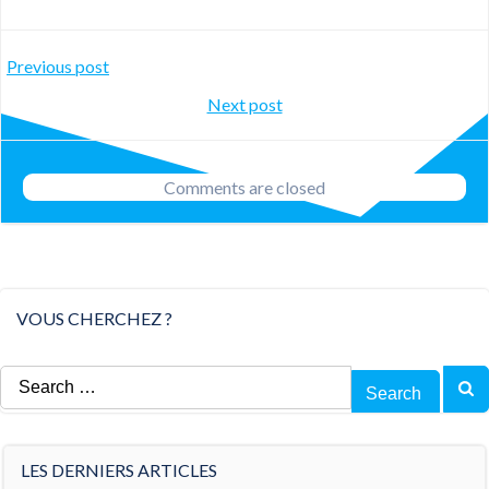
Post
Previous post
Post
Next post
navigation
navigation
Comments are closed
VOUS CHERCHEZ ?
Search
for:
LES DERNIERS ARTICLES