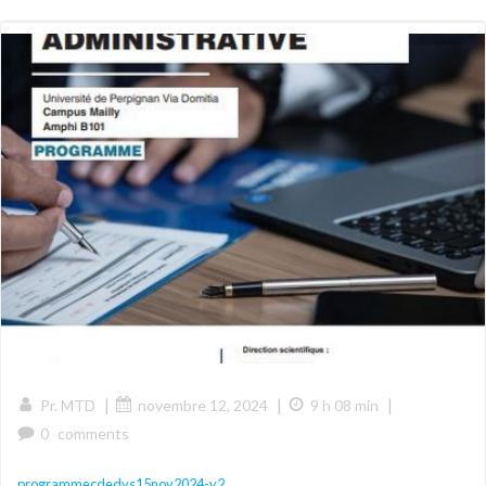
|
|
|
Pr. MTD
novembre 12, 2024
9 h 08 min
0
comments
programmecdedys15nov2024-v2