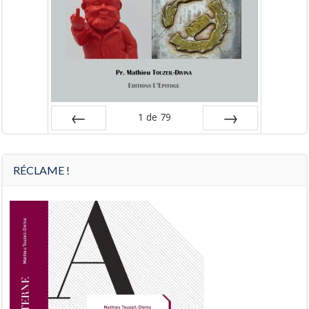
1
de
79
Préc
Suiv.
RÉCLAME !