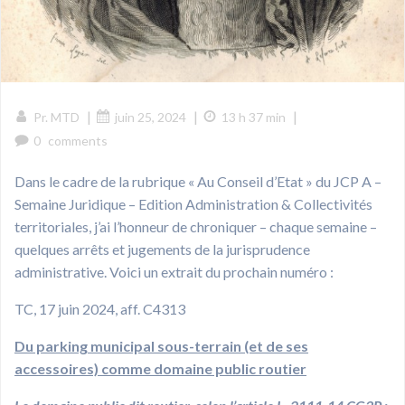
|
|
|
Pr. MTD
juin 25, 2024
13 h 37 min
0
comments
Dans le cadre de la rubrique « Au Conseil d’Etat » du JCP A –
Semaine Juridique – Edition Administration & Collectivités
territoriales, j’ai l’honneur de chroniquer – chaque semaine –
quelques arrêts et jugements de la jurisprudence
administrative. Voici un extrait du prochain numéro :
TC, 17 juin 2024, aff. C4313
Du parking municipal sous-terrain (et de ses
accessoires) comme domaine public routier