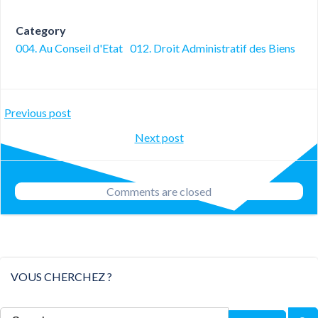
Category
004. Au Conseil d'Etat
012. Droit Administratif des Biens
Post
Previous post
Post
Next post
navigation
navigation
Comments are closed
VOUS CHERCHEZ ?
Search