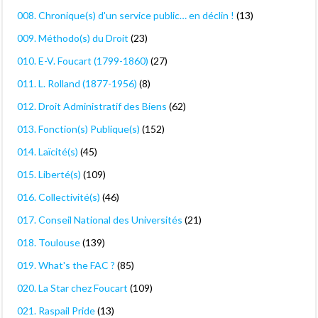
008. Chronique(s) d'un service public… en déclin !
(13)
009. Méthodo(s) du Droit
(23)
010. E-V. Foucart (1799-1860)
(27)
011. L. Rolland (1877-1956)
(8)
012. Droit Administratif des Biens
(62)
013. Fonction(s) Publique(s)
(152)
014. Laïcité(s)
(45)
015. Liberté(s)
(109)
016. Collectivité(s)
(46)
017. Conseil National des Universités
(21)
018. Toulouse
(139)
019. What's the FAC ?
(85)
020. La Star chez Foucart
(109)
021. Raspail Pride
(13)