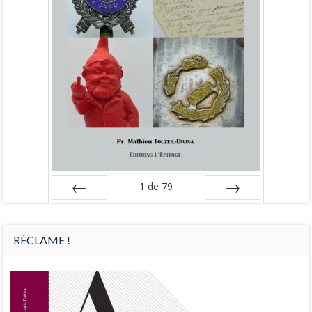
1
de
79
Préc
Suiv.
RÉCLAME !