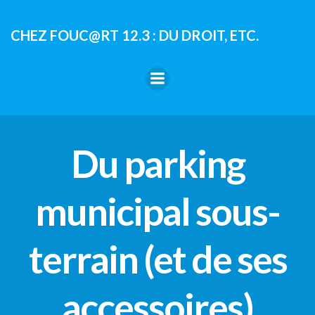
Aller
au
CHEZ FOUC@RT 12.3 : DU DROIT, ETC.
contenu
Du parking
municipal sous-
terrain (et de ses
accessoires)