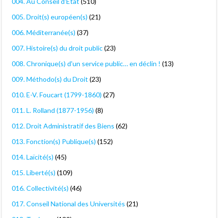
004. Au Conseil d'Etat
(510)
005. Droit(s) européen(s)
(21)
006. Méditerranée(s)
(37)
007. Histoire(s) du droit public
(23)
008. Chronique(s) d'un service public… en déclin !
(13)
009. Méthodo(s) du Droit
(23)
010. E-V. Foucart (1799-1860)
(27)
011. L. Rolland (1877-1956)
(8)
012. Droit Administratif des Biens
(62)
013. Fonction(s) Publique(s)
(152)
014. Laïcité(s)
(45)
015. Liberté(s)
(109)
016. Collectivité(s)
(46)
017. Conseil National des Universités
(21)