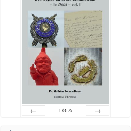
1
de
79
Préc
Suiv.