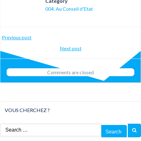
Category
004. Au Conseil d'Etat
Post
Previous post
Post
Next post
navigation
navigation
Comments are closed
VOUS CHERCHEZ ?
Search
for: