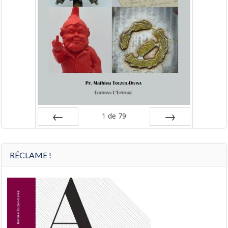
1
de
79
Préc
Suiv.
RÉCLAME !