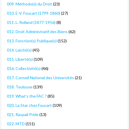
009. Méthodo(s) du Droit
(23)
010. E-V. Foucart (1799-1860)
(27)
011. L. Rolland (1877-1956)
(8)
012. Droit Administratif des Biens
(62)
013. Fonction(s) Publique(s)
(152)
014. Laïcité(s)
(45)
015. Liberté(s)
(109)
016. Collectivité(s)
(46)
017. Conseil National des Universités
(21)
018. Toulouse
(139)
019. What's the FAC ?
(85)
020. La Star chez Foucart
(109)
021. Raspail Pride
(13)
022. MTD
(151)