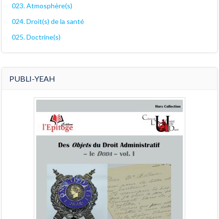
023. Atmosphère(s)
024. Droit(s) de la santé
025. Doctrine(s)
PUBLI-YEAH