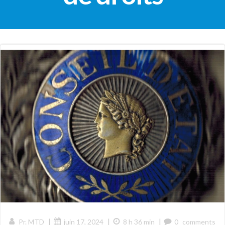
|
|
|
Pr. MTD
juin 17, 2024
8 h 36 min
0
comments