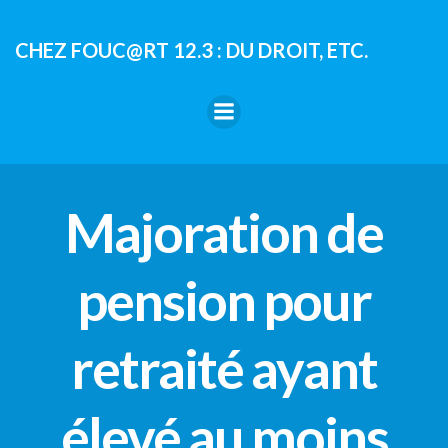
Aller
au
CHEZ FOUC@RT 12.3 : DU DROIT, ETC.
contenu
Majoration de
pension pour
retraité ayant
élevé au moins