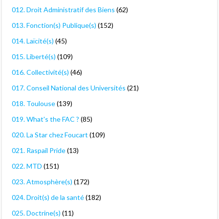
012. Droit Administratif des Biens
(62)
013. Fonction(s) Publique(s)
(152)
014. Laïcité(s)
(45)
015. Liberté(s)
(109)
016. Collectivité(s)
(46)
017. Conseil National des Universités
(21)
018. Toulouse
(139)
019. What's the FAC ?
(85)
020. La Star chez Foucart
(109)
021. Raspail Pride
(13)
022. MTD
(151)
023. Atmosphère(s)
(172)
024. Droit(s) de la santé
(182)
025. Doctrine(s)
(11)