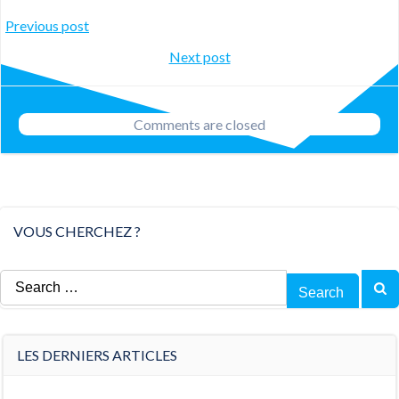
Post
Previous post
Post
Next post
navigation
navigation
Comments are closed
VOUS CHERCHEZ ?
Search
for:
LES DERNIERS ARTICLES