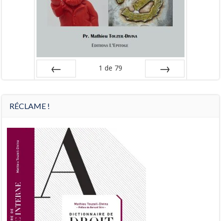
1
de
79
Préc
Suiv.
RÉCLAME !