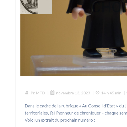
|
|
|
Pr. MTD
novembre 13, 2023
14 h 45 min
Dans le cadre de la rubrique « Au Conseil d’Etat » du
territoriales, j’ai l’honneur de chroniquer – chaque s
Voici un extrait du prochain numéro :