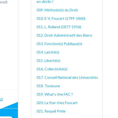
en déclin !
avait
009. Méthodo(s) du Droit
010. E-V. Foucart (1799-1860)
011. L. Rolland (1877-1956)
012. Droit Administratif des Biens
013. Fonction(s) Publique(s)
014. Laïcité(s)
015. Liberté(s)
016. Collectivité(s)
017. Conseil National des Universités
018. Toulouse
019. What's the FAC ?
st
st
020. La Star chez Foucart
igation
021. Raspail Pride