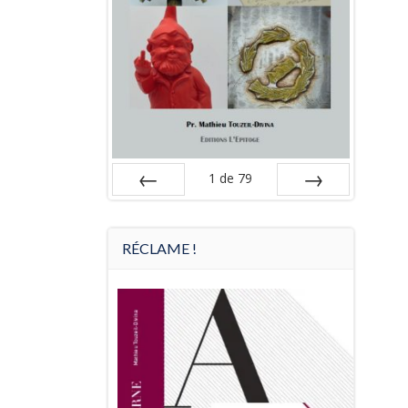
1
de
79
Préc
Suiv.
RÉCLAME !