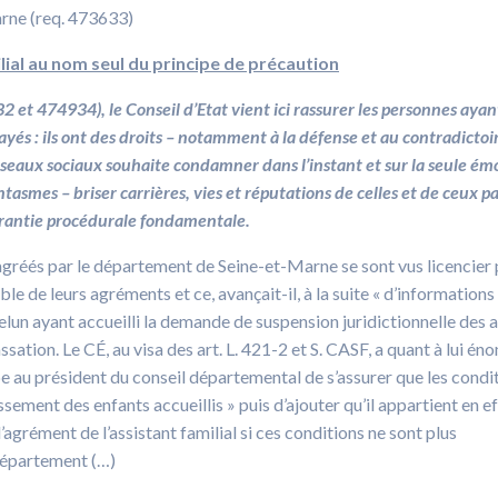
rne (req. 473633)
ilial au nom seul du principe de précaution
 et 474934), le Conseil d’Etat vient ici rassurer les personnes ayant
yés : ils ont des droits – notamment à la défense et au contradictoi
réseaux sociaux souhaite condamner dans l’instant et sur la seule ém
tasmes – briser carrières, vies et réputations de celles et de ceux pa
 garantie procédurale fondamentale.
é agréés par le département de Seine-et-Marne se sont vus licencier 
e de leurs agréments et ce, avançait-il, à la suite « d’informations
lun ayant accueilli la demande de suspension juridictionnelle des 
sation. Le CÉ, au visa des art. L. 421-2 et S. CASF, a quant à lui éno
be au président du conseil départemental de s’assurer que les condi
issement des enfants accueillis » puis d’ajouter qu’il appartient en ef
’agrément de l’assistant familial si ces conditions ne sont plus
 département (…)