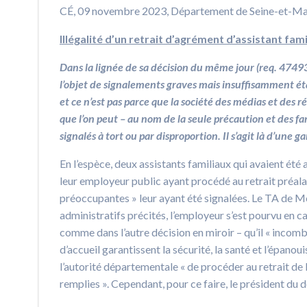
CÉ, 09 novembre 2023, Département de Seine-et-Ma
Illégalité d’un retrait d’agrément d’assistant fam
Dans la lignée de sa décision du même jour (req.
474932
l’objet de signalements graves mais insuffisamment éta
et ce n’est pas parce que la société des médias et des 
que l’on peut – au nom de la seule précaution et des fan
signalés à tort ou par disproportion. Il s’agit là d’une
En l’espèce, deux assistants familiaux qui avaient ét
leur employeur public ayant procédé au retrait préalabl
préoccupantes » leur ayant été signalées. Le TA de Me
administratifs précités, l’employeur s’est pourvu en cas
comme dans l’autre décision en miroir – qu’il « incom
d’accueil garantissent la sécurité, la santé et l’épanou
l’autorité départementale « de procéder au retrait de l
remplies ». Cependant, pour ce faire, le président du