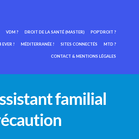
VDM ?
DROIT DE LA SANTÉ (MASTER)
POP’DROIT ?
 EVER !
MÉDITERRANÉE !
SITES CONNECTÉS
MTD ?
CONTACT & MENTIONS LÉGALES
ssistant familial
récaution