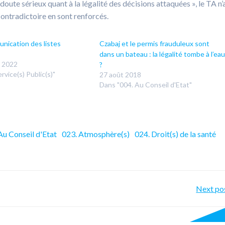
 doute sérieux quant à la légalité des décisions attaquées », le TA n’
contradictoire en sont renforcés.
unication des listes
Czabaj et le permis frauduleux sont
dans un bateau : la légalité tombe à l’eau
 2022
?
rvice(s) Public(s)"
27 août 2018
Dans "004. Au Conseil d'Etat"
Au Conseil d'Etat
023. Atmosphère(s)
024. Droit(s) de la santé
Po
Next po
nav