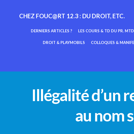
Aller
au
CHEZ FOUC@RT 12.3 : DU DROIT, ETC.
contenu
DERNIERS ARTICLES ?
LES COURS & TD DU PR. MTD
DROIT & PLAYMOBILS
COLLOQUES & MANIF
Illégalité d’un 
au nom s