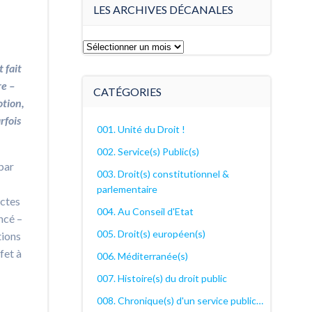
LES ARCHIVES DÉCANALES
Les
archives
 fait
décanales
re –
CATÉGORIES
otion,
rfois
001. Unité du Droit !
002. Service(s) Public(s)
par
003. Droit(s) constitutionnel &
parlementaire
actes
004. Au Conseil d'Etat
ncé –
005. Droit(s) européen(s)
tions
fet à
006. Méditerranée(s)
007. Histoire(s) du droit public
008. Chronique(s) d'un service public…