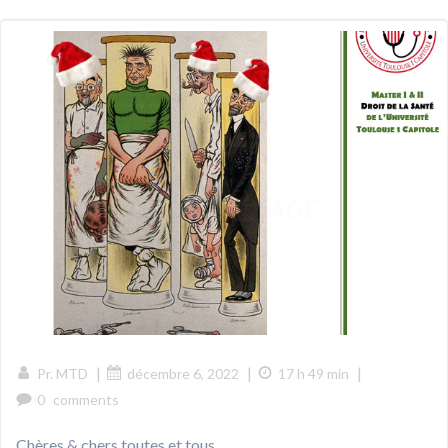
|
|
|
Pr. MTD
décembre 6, 2022
17 h 49 min
0
comments
Chères & chers toutes et tous,