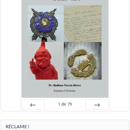
1
de
79
Préc
Suiv.
RÉCLAME !