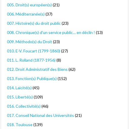
005. Droit(s) européen(s)
(21)
006. Méditerranée(s)
(37)
007. Histoire(s) du droit public
(23)
008. Chronique(s) d'un service public… en déclin !
(13)
009. Méthodo(s) du Droit
(23)
010. E-V. Foucart (1799-1860)
(27)
011. L. Rolland (1877-1956)
(8)
012. Droit Administratif des Biens
(62)
013. Fonction(s) Publique(s)
(152)
014. Laïcité(s)
(45)
015. Liberté(s)
(109)
016. Collectivité(s)
(46)
017. Conseil National des Universités
(21)
018. Toulouse
(139)