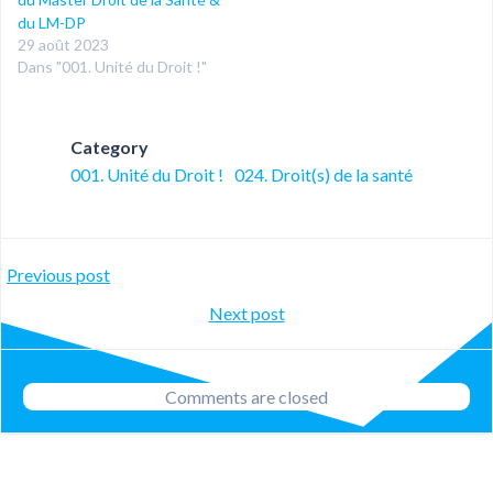
du LM-DP
29 août 2023
Dans "001. Unité du Droit !"
Category
001. Unité du Droit !
024. Droit(s) de la santé
Post
Previous post
Post
Next post
navigation
navigation
Comments are closed