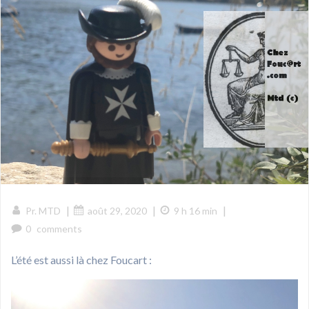
|
|
|
Pr. MTD
août 29, 2020
9 h 16 min
0
comments
L’été est aussi là chez Foucart :