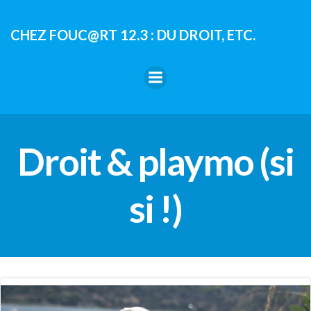
Aller
au
CHEZ FOUC@RT 12.3 : DU DROIT, ETC.
contenu
Droit & playmo (si
si !)