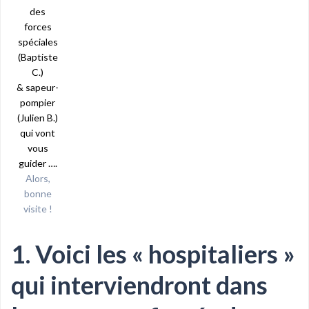
des
forces
spéciales
(Baptiste
C.)
& sapeur-
pompier
(Julien B.)
qui vont
vous
guider ….
Alors,
bonne
visite !
1.
Voici les « hospitaliers »
qui interviendront dans