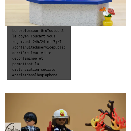
Le professeur GroToutou &
le doyen Foucart vous
reçoivent 24h/24 et 7j/7
#continuitéduservicepublic
derrière leur vitre
décontaminée et
permettant la
distanciation sociale
#parlezdanslhygiaphone