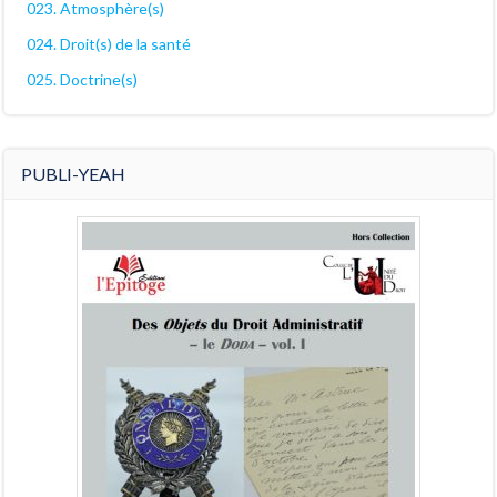
023. Atmosphère(s)
024. Droit(s) de la santé
025. Doctrine(s)
PUBLI-YEAH