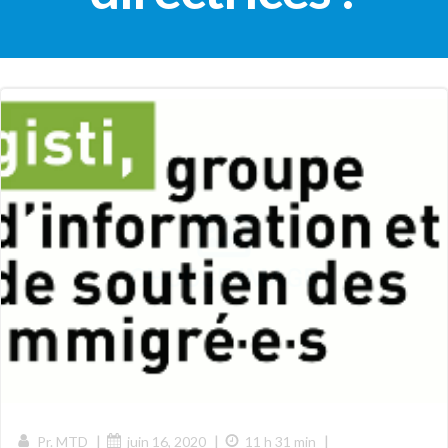
|
|
|
Pr. MTD
juin 16, 2020
11 h 31 min