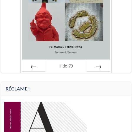
1
de
79
Préc
Suiv.
RÉCLAME !