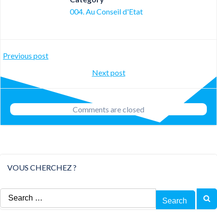
004. Au Conseil d'Etat
Post
Previous post
Post
Next post
navigation
navigation
Comments are closed
VOUS CHERCHEZ ?
Search
for: