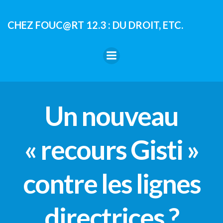
Aller
au
CHEZ FOUC@RT 12.3 : DU DROIT, ETC.
contenu
Un nouveau
« recours Gisti »
contre les lignes
directrices ?