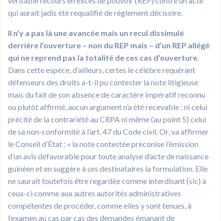
véritable recours en excès de pouvoir (REP) contre un acte
qui aurait jadis été requalifié de règlement décisoire.
Il n’y a pas là une avancée mais un recul dissimulé
derrière l’ouverture – non du REP mais – d’un REP allégé
qui ne reprend pas la totalité de ces cas d’ouverture
.
Dans cette espèce, d’ailleurs, certes le célèbre requérant
défenseurs des droits a-t-il pu contester la note litigieuse
mais du fait de son absence de caractère impératif reconnu
ou plutôt affirmé, aucun argument n’a été recevable : ni celui
précité de la contrariété au CRPA ni même (au point 5) celui
de sa non-conformité à l’art. 47 du Code civil. Or, va affirmer
le Conseil d’État : « la note contestée préconise l’émission
d’un avis défavorable pour toute analyse d’acte de naissance
guinéen et en suggère à ses destinataires la formulation. Elle
ne saurait toutefois être regardée comme interdisant (sic) à
ceux-ci comme aux autres autorités administratives
compétentes de procéder, comme elles y sont tenues, à
l’examen au cas par cas des demandes émanant de