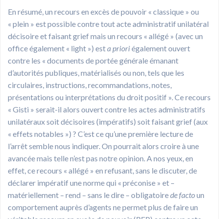
En résumé, un recours en excès de pouvoir « classique » ou
« plein » est possible contre tout acte administratif unilatéral
décisoire et faisant grief mais un recours « allégé » (avec un
office également « light ») est
a priori
également ouvert
contre les « documents de portée générale émanant
d’autorités publiques, matérialisés ou non, tels que les
circulaires, instructions, recommandations, notes,
présentations ou interprétations du droit positif ». Ce recours
« Gisti » serait-il alors ouvert contre les actes administratifs
unilatéraux soit décisoires (impératifs) soit faisant grief (aux
« effets notables ») ? C’est ce qu’une première lecture de
l’arrêt semble nous indiquer. On pourrait alors croire à une
avancée mais telle n’est pas notre opinion. A nos yeux, en
effet, ce recours « allégé » en refusant, sans le discuter, de
déclarer impératif une norme qui « préconise » et –
matériellement – rend – sans le dire – obligatoire
de facto
un
comportement auprès d’agents ne permet plus de faire un