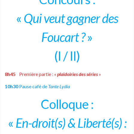
«
Qui veut gagner des
Foucart ?
»
(I / II)
8h45
Première partie : «
plaidoiries des séries
»
10h30
Pause café de
Tante Lydia
Colloque :
«
En-droit(s) & Liberté(s) :