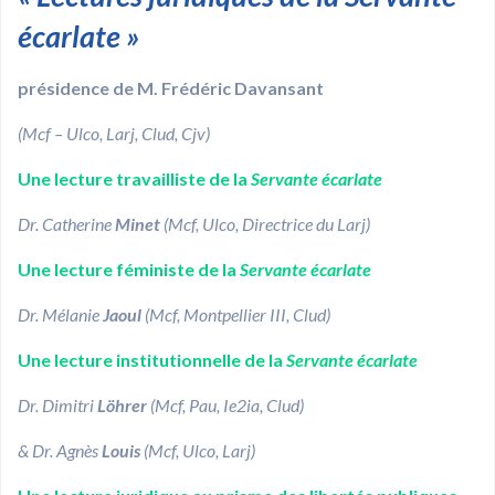
écarlate
»
présidence de M. Frédéric Davansant
(Mcf
– Ulco, Larj, Clud, Cjv)
Une lecture travailliste de la
Servante écarlate
Dr. Catherine
Minet
(Mcf, Ulco, Directrice du Larj)
Une lecture féministe de la
Servante écarlate
Dr. Mélanie
Jaoul
(Mcf, Montpellier III, Clud)
Une lecture institutionnelle de la
Servante écarlate
Dr. Dimitri
Löhrer
(Mcf, Pau, Ie2ia, Clud)
& Dr. Agnès
Louis
(Mcf, Ulco, Larj)