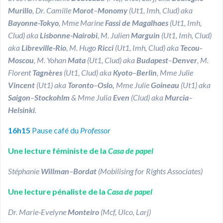
Murillo
, Dr. Camille
Morot
–
Monomy
(Ut1, Imh, Clud) aka
Bayonne-Tokyo
, Mme Marine
Fassi
de
Magalhaes
(Ut1, Imh,
Clud) aka
Lisbonne-Nairobi
, M. Julien
Marguin
(Ut1, Imh, Clud)
aka
Libreville-Rio
, M. Hugo
Ricci
(Ut1, Imh, Clud) aka
Tecou-
Moscou
, M. Yohan
Mata
(Ut1, Clud) aka
Budapest
–
Denver
, M.
Florent
Tagnères
(Ut1, Clud) aka
Kyoto
–
Berlin
, Mme Julie
Vincent
(Ut1) aka
Toronto
–
Oslo,
Mme Julie
Goineau
(Ut1) aka
Saigon
–
Stockohlm
& Mme Julia
Even
(Clud) aka
Murcia
–
Helsinki
.
16h15
Pause café du
Professor
Une lecture féministe de la
Casa de papel
Stéphanie
Willman
–
Bordat
(Mobilising for Rights Associates)
Une lecture pénaliste de la
Casa de papel
Dr. Marie-Evelyne
Monteiro
(Mcf, Ulco, Larj)