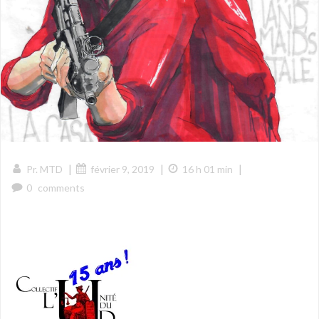
|
|
|
Pr. MTD
février 9, 2019
16 h 01 min
0
comments