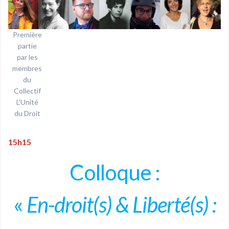
Première
partie
par les
membres
du
Collectif
L’Unité
du Droit
15h15
Colloque :
«
En-droit(s) & Liberté(s) :