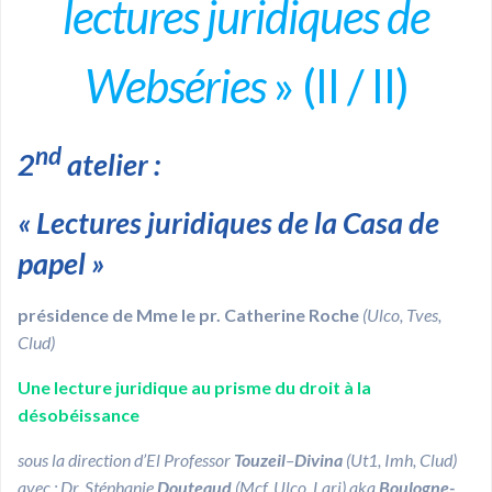
lectures juridiques de
Webséries
» (II / II)
nd
2
atelier :
«
Lectures juridiques de la Casa de
papel
»
présidence de Mme le pr. Catherine Roche
(Ulco
, Tves,
Clud)
Une lecture juridique au prisme du droit à la
désobéissance
sous la direction d’El Professor
Touzeil
–
Divina
(Ut1, Imh, Clud)
avec : Dr. Stéphanie
Douteaud
(Mcf, Ulco, Larj) aka
Boulogne-