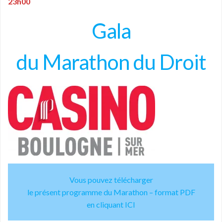
23h00
Gala
du Marathon du Droit
Vous pouvez télécharger
le présent programme du Marathon – format PDF
en cliquant ICI