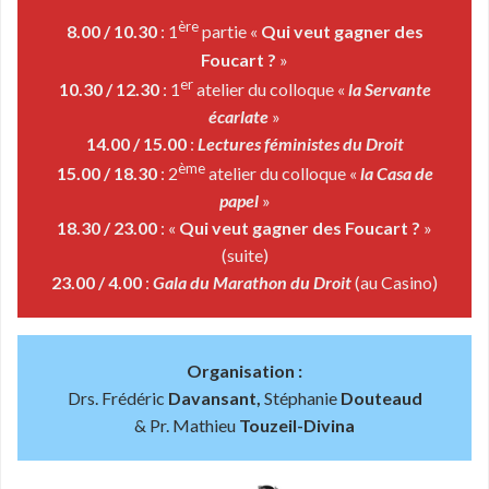
ère
8.00 / 10.30
: 1
partie «
Qui veut gagner des
Foucart ?
»
er
10.30 / 12.30
: 1
atelier du colloque «
la Servante
écarlate
»
14.00 / 15.00
:
Lectures féministes du Droit
ème
15.00 / 18.30
: 2
atelier du colloque «
la Casa de
papel
»
18.30 / 23.00
: «
Qui veut gagner des Foucart ?
»
(suite)
23.00 / 4.00
:
Gala du Marathon du Droit
(au Casino)
Organisation :
Drs. Frédéric
Davansant,
Stéphanie
Douteaud
& Pr. Mathieu
Touzeil-Divina