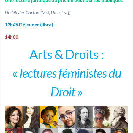
Une lecture juridique au prisme des libertés publiques
Dr. Olivier
Carton
(Mcf, Ulco, Larj)
12h45
Déjeuner (libre)
14h00
Arts & Droits :
«
lectures féministes du
Droit
»