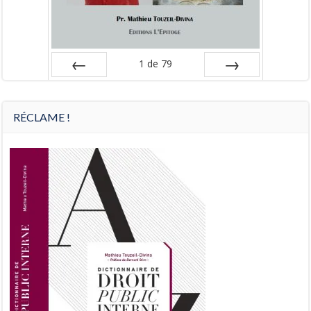
1
de
79
Préc
Suiv.
RÉCLAME !